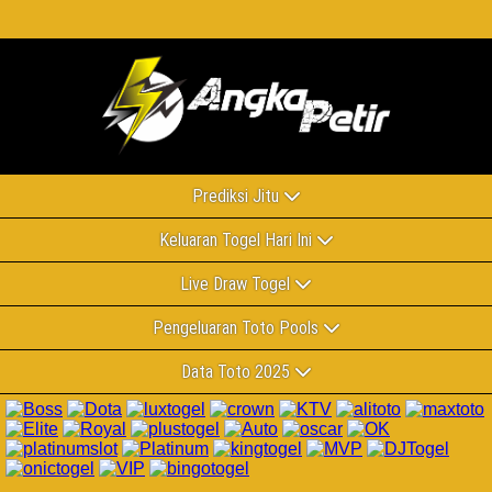
Prediksi Jitu
Keluaran Togel Hari Ini
Live Draw Togel
Pengeluaran Toto Pools
Data Toto 2025