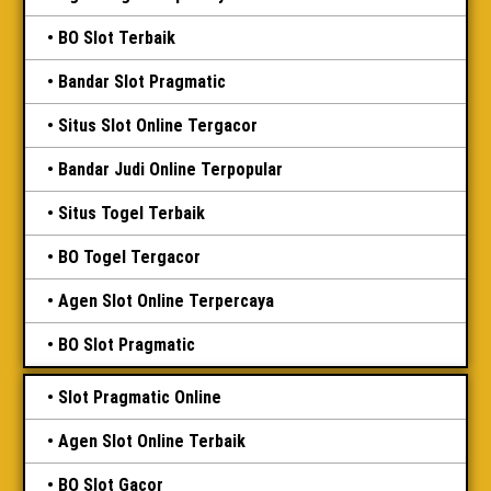
BO Slot Terbaik
Bandar Slot Pragmatic
Situs Slot Online Tergacor
Bandar Judi Online Terpopular
Situs Togel Terbaik
BO Togel Tergacor
Agen Slot Online Terpercaya
BO Slot Pragmatic
Slot Pragmatic Online
Agen Slot Online Terbaik
BO Slot Gacor