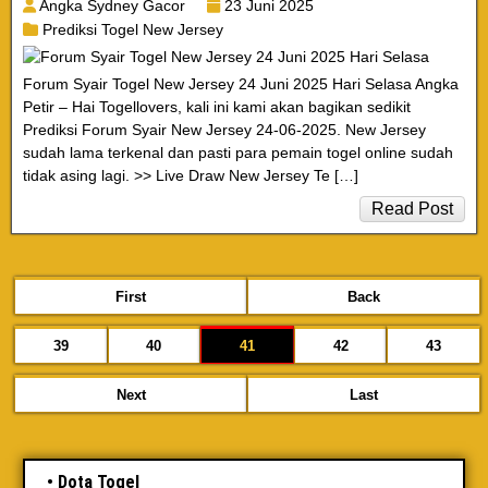
Angka Sydney Gacor
23 Juni 2025
Prediksi Togel New Jersey
Forum Syair Togel New Jersey 24 Juni 2025 Hari Selasa Angka
Petir – Hai Togellovers, kali ini kami akan bagikan sedikit
Prediksi Forum Syair New Jersey 24-06-2025. New Jersey
sudah lama terkenal dan pasti para pemain togel online sudah
tidak asing lagi. >> Live Draw New Jersey Te […]
Read Post
First
Back
39
40
41
42
43
Next
Last
Dota Togel