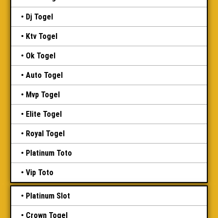
Dj Togel
Ktv Togel
Ok Togel
Auto Togel
Mvp Togel
Elite Togel
Royal Togel
Platinum Toto
Vip Toto
Platinum Slot
Crown Togel