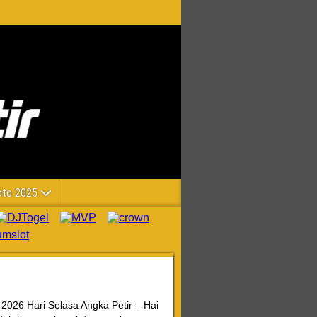
oto 2025
2026 Hari Selasa Angka Petir – Hai