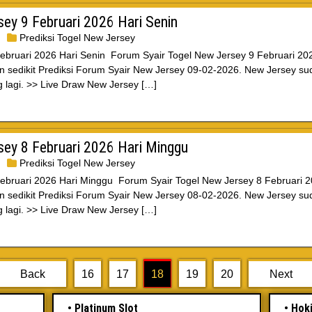
ey 9 Februari 2026 Hari Senin
Prediksi Togel New Jersey
Forum Syair Togel New Jersey 9 Februari 202
kan sedikit Prediksi Forum Syair New Jersey 09-02-2026. New Jersey su
g lagi. >> Live Draw New Jersey […]
ey 8 Februari 2026 Hari Minggu
Prediksi Togel New Jersey
Forum Syair Togel New Jersey 8 Februari 2
kan sedikit Prediksi Forum Syair New Jersey 08-02-2026. New Jersey su
g lagi. >> Live Draw New Jersey […]
Back
16
17
18
19
20
Next
Platinum Slot
Hoki