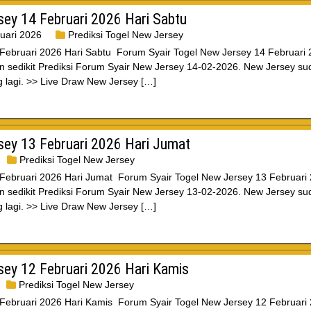
ey 14 Februari 2026 Hari Sabtu
uari 2026
Prediksi Togel New Jersey
Forum Syair Togel New Jersey 14 Februari 2
kan sedikit Prediksi Forum Syair New Jersey 14-02-2026. New Jersey su
g lagi. >> Live Draw New Jersey […]
sey 13 Februari 2026 Hari Jumat
Prediksi Togel New Jersey
Forum Syair Togel New Jersey 13 Februari 
kan sedikit Prediksi Forum Syair New Jersey 13-02-2026. New Jersey su
g lagi. >> Live Draw New Jersey […]
sey 12 Februari 2026 Hari Kamis
Prediksi Togel New Jersey
Forum Syair Togel New Jersey 12 Februari 