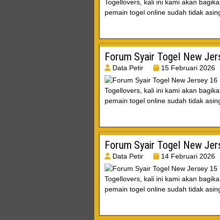
Togellovers, kali ini kami akan bagi
pemain togel online sudah tidak asin
Forum Syair Togel New Jers
Data Petir
15 Februari 2026
Togellovers, kali ini kami akan bagi
pemain togel online sudah tidak asin
Forum Syair Togel New Jer
Data Petir
14 Februari 2026
Togellovers, kali ini kami akan bagi
pemain togel online sudah tidak asin