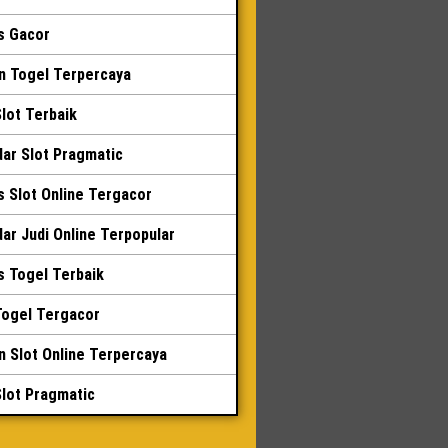
s Gacor
n Togel Terpercaya
lot Terbaik
ar Slot Pragmatic
s Slot Online Tergacor
ar Judi Online Terpopular
s Togel Terbaik
Togel Tergacor
 Slot Online Terpercaya
lot Pragmatic