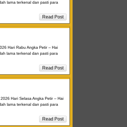
dah lama terkenal dan pasti para
Read Post
026 Hari Rabu Angka Petir – Hai
dah lama terkenal dan pasti para
Read Post
2026 Hari Selasa Angka Petir – Hai
dah lama terkenal dan pasti para
Read Post