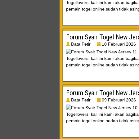
Togellovers, kali ini kami akan bagi
pemain togel online sudah tidak asin
Forum Syair Togel New Jers
Data Petir
10 Februari 2026
Togellovers, kali ini kami akan bagi
pemain togel online sudah tidak asin
Forum Syair Togel New Jers
Data Petir
09 Februari 2026
Togellovers, kali ini kami akan bagi
pemain togel online sudah tidak asin