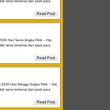
dah lama terkenal dan pasti para
Read Post
026 Hari Senin Angka Petir – Hai
dah lama terkenal dan pasti para
Read Post
 2026 Hari Minggu Angka Petir – Hai
dah lama terkenal dan pasti para
Read Post