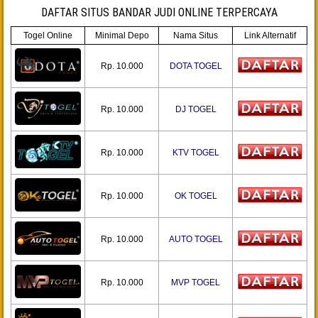
DAFTAR SITUS BANDAR JUDI ONLINE TERPERCAYA
Togel Online
Minimal Depo
Nama Situs
Link Alternatif
Rp. 10.000
DOTA TOGEL
Rp. 10.000
DJ TOGEL
Rp. 10.000
KTV TOGEL
Rp. 10.000
OK TOGEL
Rp. 10.000
AUTO TOGEL
Rp. 10.000
MVP TOGEL