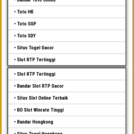
Toto HK
Toto SGP
Toto SDY
Situs Togel Gacor
Slot RTP Tertinggi
Slot RTP Tertinggi
Bandar Slot RTP Gacor
Situs Slot Online Terbaik
BO Slot Winrate Tinggi
Bandar Hongkong
Situs Togel Hongkong