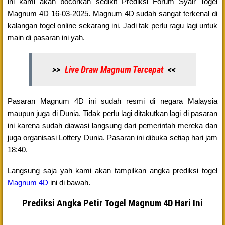
ini kami akan bocorkan sedikit Prediksi Forum Syair Togel
Magnum 4D 16-03-2025. Magnum 4D sudah sangat terkenal di
kalangan togel online sekarang ini. Jadi tak perlu ragu lagi untuk
main di pasaran ini yah.
>>
Live Draw Magnum Tercepat
<<
Pasaran Magnum 4D ini sudah resmi di negara Malaysia
maupun juga di Dunia. Tidak perlu lagi ditakutkan lagi di pasaran
ini karena sudah diawasi langsung dari pemerintah mereka dan
juga organisasi Lottery Dunia. Pasaran ini dibuka setiap hari jam
18:40.
Langsung saja yah kami akan tampilkan angka prediksi togel
Magnum 4D
ini di bawah.
Prediksi Angka Petir Togel Magnum 4D Hari Ini