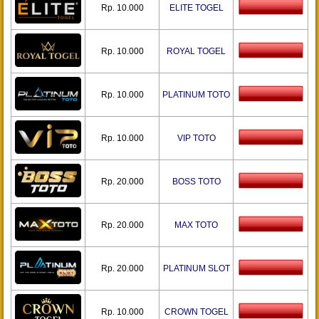
Rp. 10.000
ELITE TOGEL
Rp. 10.000
ROYAL TOGEL
Rp. 10.000
PLATINUM TOTO
Rp. 10.000
VIP TOTO
Rp. 20.000
BOSS TOTO
Rp. 20.000
MAX TOTO
Rp. 20.000
PLATINUM SLOT
Rp. 10.000
CROWN TOGEL