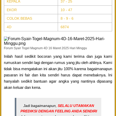
KEPALA
37 - 25
EKOR
10 - 47
COLOK BEBAS
8 - 9 - 6
4D
6874
Forum Syair Togel Magnum 4D 16 Maret 2025 Hari Minggu
Inilah hasil sedikit bocoran yang kami terima dan juga kami
rumuskan sendiri lagi dengan rumus yang jitu oleh ahlinya. Kami
tidak bisa mengatakan ini akan jitu 100% karena bagaimanapun
pasaran ini fair dan kita sendiri harus dapat menebaknya. Ini
hanyalah sedikit bantuan agar angka yang nantinya dipasang
akan keluar dan kena.
Jadi bagaimanapun,
SELALU UTAMAKAN
PREDIKSI DENGAN FEELING ANDA SENDIRI