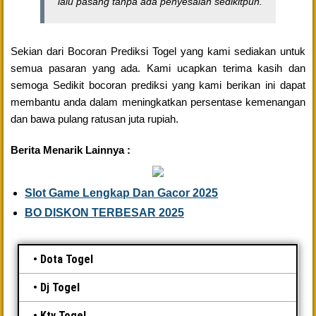
lalu pasang tanpa ada penyesalan sedikitpun.
Sekian dari Bocoran Prediksi Togel yang kami sediakan untuk
semua pasaran yang ada. Kami ucapkan terima kasih dan
semoga Sedikit bocoran prediksi yang kami berikan ini dapat
membantu anda dalam meningkatkan persentase kemenangan
dan bawa pulang ratusan juta rupiah.
Berita Menarik Lainnya :
Slot Game Lengkap Dan Gacor 2025
BO DISKON TERBESAR 2025
Dota Togel
Dj Togel
Ktv Togel