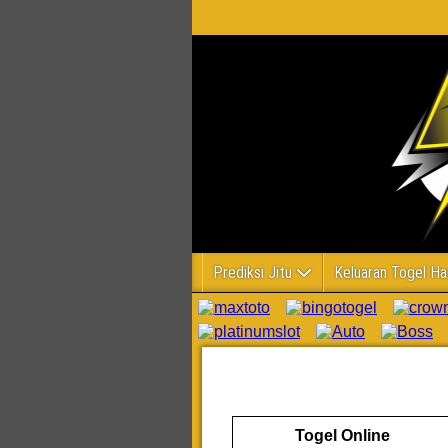
Prediksi Jitu
Keluaran Togel Har
Togel Online