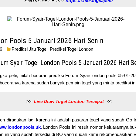
ANGKA PETIR >>>
https://t.me/angkapetir
on Pools 5 Januari 2026 Hari Senin
26
Prediksi Jitu Togel,
Prediksi Togel London
um Syair Togel London Pools 5 Januari 2026 Hari S
gka petir, Inilah bocoran prediksi Forum Syair london pools 05-01-2
n bocoranya karena sudah banyak pemain togel yang minta prediksi ini
>>
Live Draw Togel London Tercepat
<<
h diragukan lagi karena ini adalah pasaran togel yang sudah Go Inte
ww.londonpools.uk
. London Pools ini result nomor keluarannya bu
an ini yang sudah tersedia di BO yang sudah kami rekomendasikan 