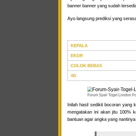
banner banner yang sudah tersedi
Ayo langsung prediksi yang serasa 
KEPALA
EKOR
COLOK BEBAS
4D
Forum Syair Togel London Po
Inilah hasil sedikit bocoran yang
mengatakan ini akan jitu 100% ka
bantuan agar angka yang nantinya