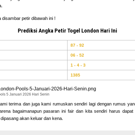
a.
disambar petir dibawah ini !
Prediksi Angka Petir Togel London Hari Ini
87 - 92
06 - 52
1 - 4 - 3
1385
ols 5 Januari 2026 Hari Senin
 kami terima dan juga kami rumuskan sendiri lagi dengan rumus yang 
rena bagaimanapun pasaran ini fair dan kita sendiri harus dapat
 dipasang akan keluar dan kena.