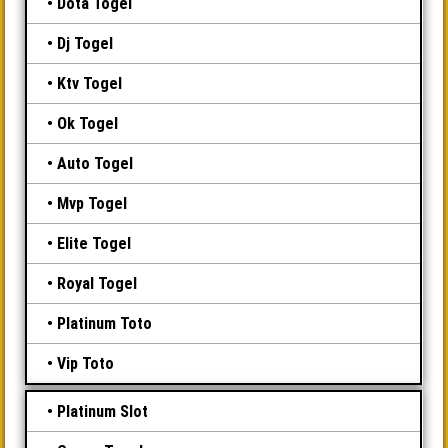
Dota Togel
Dj Togel
Ktv Togel
Ok Togel
Auto Togel
Mvp Togel
Elite Togel
Royal Togel
Platinum Toto
Vip Toto
Platinum Slot