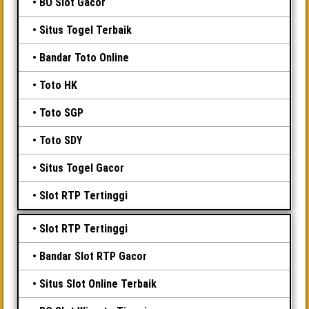
BO Slot Gacor
Situs Togel Terbaik
Bandar Toto Online
Toto HK
Toto SGP
Toto SDY
Situs Togel Gacor
Slot RTP Tertinggi
Slot RTP Tertinggi
Bandar Slot RTP Gacor
Situs Slot Online Terbaik