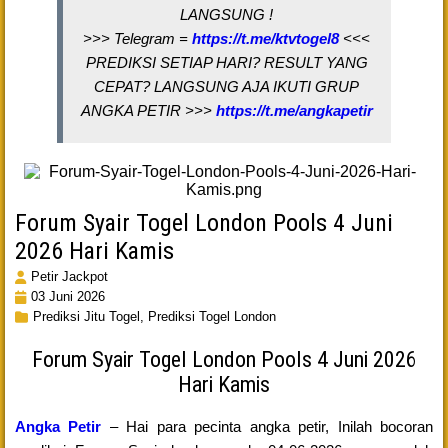
LANGSUNG !
>>> Telegram =
https://t.me/ktvtogel8
<<<
PREDIKSI SETIAP HARI? RESULT YANG
CEPAT? LANGSUNG AJA IKUTI GRUP
ANGKA PETIR >>>
https://t.me/angkapetir
Forum Syair Togel London Pools 4 Juni
2026 Hari Kamis
Petir Jackpot
03 Juni 2026
Prediksi Jitu Togel,
Prediksi Togel London
Forum Syair Togel London Pools 4 Juni 2026
Hari Kamis
Angka Petir
– Hai para pecinta angka petir, Inilah bocoran