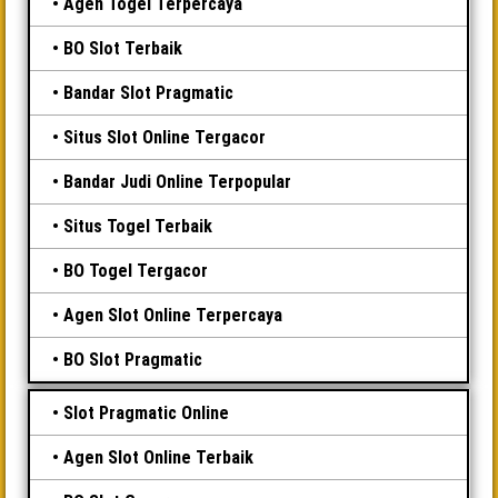
Agen Togel Terpercaya
BO Slot Terbaik
Bandar Slot Pragmatic
Situs Slot Online Tergacor
Bandar Judi Online Terpopular
Situs Togel Terbaik
BO Togel Tergacor
Agen Slot Online Terpercaya
BO Slot Pragmatic
Slot Pragmatic Online
Agen Slot Online Terbaik