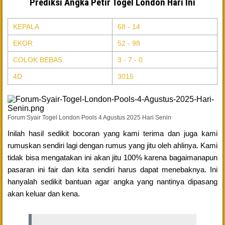
Prediksi Angka Petir Togel London Hari Ini
KEPALA
68 - 14
EKOR
52 - 98
COLOK BEBAS
3 - 7 - 0
4D
3015
Forum Syair Togel London Pools 4 Agustus 2025 Hari Senin
Inilah hasil sedikit bocoran yang kami terima dan juga kami
rumuskan sendiri lagi dengan rumus yang jitu oleh ahlinya. Kami
tidak bisa mengatakan ini akan jitu 100% karena bagaimanapun
pasaran ini fair dan kita sendiri harus dapat menebaknya. Ini
hanyalah sedikit bantuan agar angka yang nantinya dipasang
akan keluar dan kena.