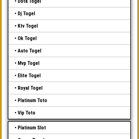
Dota Togel
Dj Togel
Ktv Togel
Ok Togel
Auto Togel
Mvp Togel
Elite Togel
Royal Togel
Platinum Toto
Vip Toto
Platinum Slot