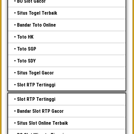
BO Slot Gacor
Situs Togel Terbaik
Bandar Toto Online
Toto HK
Toto SGP
Toto SDY
Situs Togel Gacor
Slot RTP Tertinggi
Slot RTP Tertinggi
Bandar Slot RTP Gacor
Situs Slot Online Terbaik