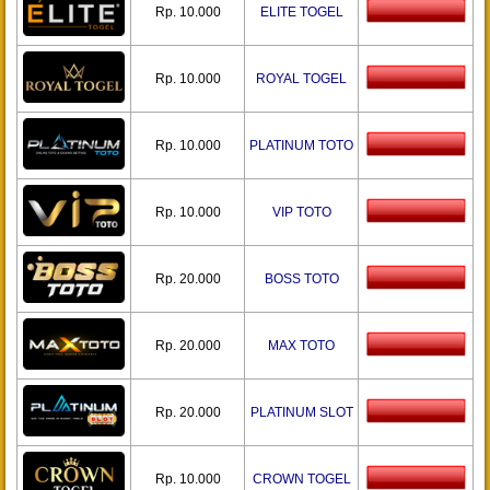
Rp. 10.000
ELITE TOGEL
Rp. 10.000
ROYAL TOGEL
Rp. 10.000
PLATINUM TOTO
Rp. 10.000
VIP TOTO
Rp. 20.000
BOSS TOTO
Rp. 20.000
MAX TOTO
Rp. 20.000
PLATINUM SLOT
Rp. 10.000
CROWN TOGEL