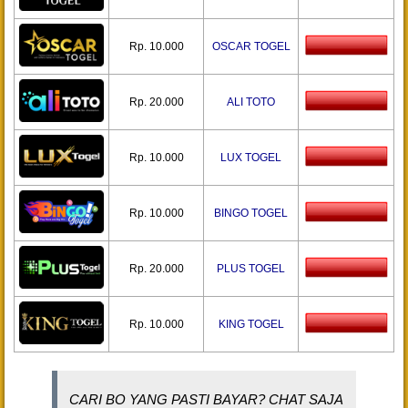
Rp. 10.000
OSCAR TOGEL
Rp. 20.000
ALI TOTO
Rp. 10.000
LUX TOGEL
Rp. 10.000
BINGO TOGEL
Rp. 20.000
PLUS TOGEL
Rp. 10.000
KING TOGEL
CARI BO YANG PASTI BAYAR? CHAT SAJA