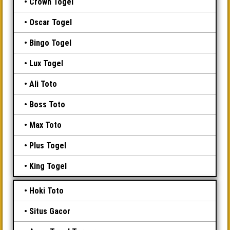
Crown Togel
Oscar Togel
Bingo Togel
Lux Togel
Ali Toto
Boss Toto
Max Toto
Plus Togel
King Togel
Hoki Toto
Situs Gacor