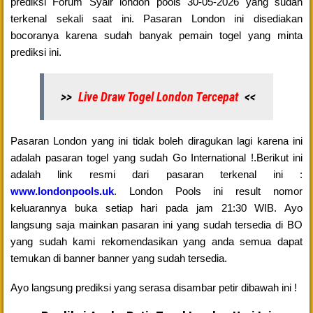
prediksi Forum Syair london pools 30-05-2026 yang sudah
terkenal sekali saat ini. Pasaran London ini disediakan
bocoranya karena sudah banyak pemain togel yang minta
prediksi ini.
>>
Live Draw Togel London Tercepat
<<
Pasaran London yang ini tidak boleh diragukan lagi karena ini
adalah pasaran togel yang sudah Go International !.Berikut ini
adalah link resmi dari pasaran terkenal ini :
www.londonpools.uk
. London Pools ini result nomor
keluarannya buka setiap hari pada jam 21:30 WIB. Ayo
langsung saja mainkan pasaran ini yang sudah tersedia di BO
yang sudah kami rekomendasikan yang anda semua dapat
temukan di banner banner yang sudah tersedia.
Ayo langsung prediksi yang serasa disambar petir dibawah ini !