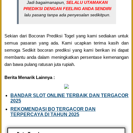
Jadi bagaimanapun,
SELALU UTAMAKAN
PREDIKSI DENGAN FEELING ANDA SENDIRI
lalu pasang tanpa ada penyesalan sedikitpun.
Sekian dari Bocoran Prediksi Togel yang kami sediakan untuk
semua pasaran yang ada. Kami ucapkan terima kasih dan
semoga Sedikit bocoran prediksi yang kami berikan ini dapat
membantu anda dalam meningkatkan persentase kemenangan
dan bawa pulang ratusan juta rupiah.
Berita Menarik Lainnya :
BANDAR SLOT ONLINE TERBAIK DAN TERGACOR
2025
REKOMENDASI BO TERGACOR DAN
TERPERCAYA DI TAHUN 2025