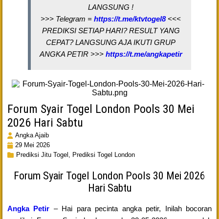
LANGSUNG !
>>> Telegram =
https://t.me/ktvtogel8
<<<
PREDIKSI SETIAP HARI? RESULT YANG
CEPAT? LANGSUNG AJA IKUTI GRUP
ANGKA PETIR >>>
https://t.me/angkapetir
Forum Syair Togel London Pools 30 Mei
2026 Hari Sabtu
Angka Ajaib
29 Mei 2026
Prediksi Jitu Togel,
Prediksi Togel London
Forum Syair Togel London Pools 30 Mei 2026
Hari Sabtu
Angka Petir
– Hai para pecinta angka petir, Inilah bocoran