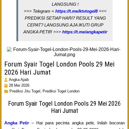
LANGSUNG !
>>> Telegram =
https://t.me/ktvtogel8
<<<
PREDIKSI SETIAP HARI? RESULT YANG
CEPAT? LANGSUNG AJA IKUTI GRUP
ANGKA PETIR >>>
https://t.me/angkapetir
Forum Syair Togel London Pools 29 Mei
2026 Hari Jumat
Angka Ajaib
28 Mei 2026
Prediksi Jitu Togel,
Prediksi Togel London
Forum Syair Togel London Pools 29 Mei 2026
Hari Jumat
Angka Petir
– Hai para pecinta angka petir, Inilah bocoran