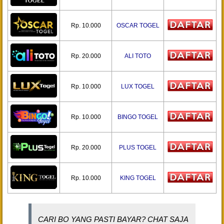
Rp. 10.000
OSCAR TOGEL
Rp. 20.000
ALI TOTO
Rp. 10.000
LUX TOGEL
Rp. 10.000
BINGO TOGEL
Rp. 20.000
PLUS TOGEL
Rp. 10.000
KING TOGEL
CARI BO YANG PASTI BAYAR? CHAT SAJA