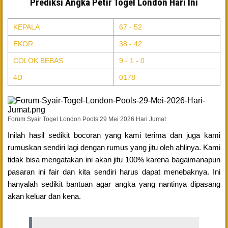
Prediksi Angka Petir Togel London Hari Ini
KEPALA
67 - 52
EKOR
38 - 42
COLOK BEBAS
9 - 1 - 0
4D
0178
Forum Syair Togel London Pools 29 Mei 2026 Hari Jumat
Inilah hasil sedikit bocoran yang kami terima dan juga kami
rumuskan sendiri lagi dengan rumus yang jitu oleh ahlinya. Kami
tidak bisa mengatakan ini akan jitu 100% karena bagaimanapun
pasaran ini fair dan kita sendiri harus dapat menebaknya. Ini
hanyalah sedikit bantuan agar angka yang nantinya dipasang
akan keluar dan kena.