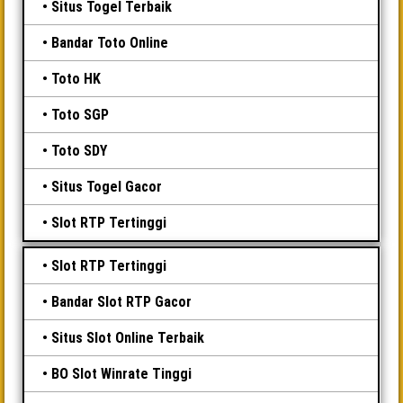
Situs Togel Terbaik
Bandar Toto Online
Toto HK
Toto SGP
Toto SDY
Situs Togel Gacor
Slot RTP Tertinggi
Slot RTP Tertinggi
Bandar Slot RTP Gacor
Situs Slot Online Terbaik
BO Slot Winrate Tinggi