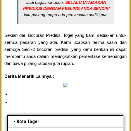
Jadi bagaimanapun,
SELALU UTAMAKAN
PREDIKSI DENGAN FEELING ANDA SENDIRI
lalu pasang tanpa ada penyesalan sedikitpun.
Sekian dari Bocoran Prediksi Togel yang kami sediakan untuk
semua pasaran yang ada. Kami ucapkan terima kasih dan
semoga Sedikit bocoran prediksi yang kami berikan ini dapat
membantu anda dalam meningkatkan persentase kemenangan
dan bawa pulang ratusan juta rupiah.
Berita Menarik Lainnya :
Dota Togel