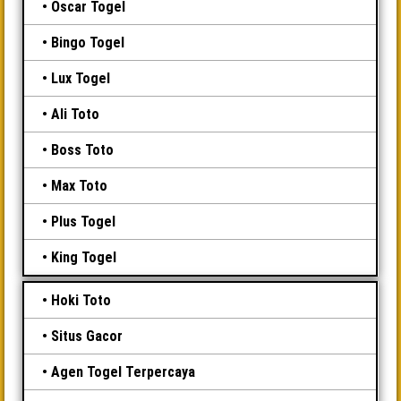
Oscar Togel
Bingo Togel
Lux Togel
Ali Toto
Boss Toto
Max Toto
Plus Togel
King Togel
Hoki Toto
Situs Gacor
Agen Togel Terpercaya