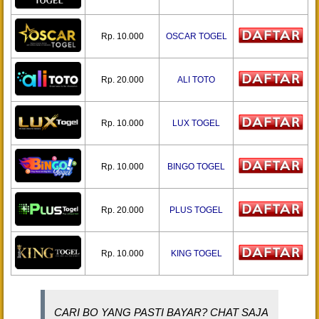
Rp. 10.000
OSCAR TOGEL
Rp. 20.000
ALI TOTO
Rp. 10.000
LUX TOGEL
Rp. 10.000
BINGO TOGEL
Rp. 20.000
PLUS TOGEL
Rp. 10.000
KING TOGEL
CARI BO YANG PASTI BAYAR? CHAT SAJA