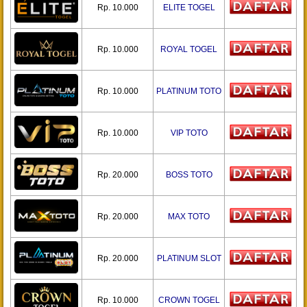
Rp. 10.000
ELITE TOGEL
Rp. 10.000
ROYAL TOGEL
Rp. 10.000
PLATINUM TOTO
Rp. 10.000
VIP TOTO
Rp. 20.000
BOSS TOTO
Rp. 20.000
MAX TOTO
Rp. 20.000
PLATINUM SLOT
Rp. 10.000
CROWN TOGEL