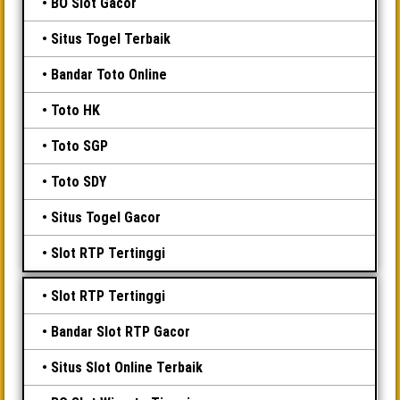
BO Slot Gacor
Situs Togel Terbaik
Bandar Toto Online
Toto HK
Toto SGP
Toto SDY
Situs Togel Gacor
Slot RTP Tertinggi
Slot RTP Tertinggi
Bandar Slot RTP Gacor
Situs Slot Online Terbaik