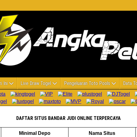
i Ini
Live Draw Togel
Pengeluaran Toto Pools
Data T
DAFTAR SITUS BANDAR JUDI ONLINE TERPERCAYA
Minimal Depo
Nama Situs