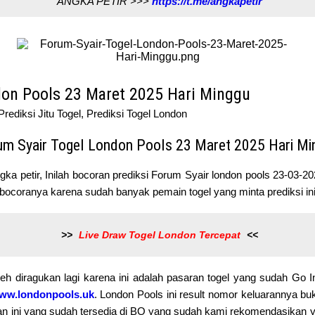
ANGKA PETIR >>>
https://t.me/angkapetir
don Pools 23 Maret 2025 Hari Minggu
Prediksi Jitu Togel,
Prediksi Togel London
um Syair Togel London Pools 23 Maret 2025 Hari Mi
gka petir, Inilah bocoran prediksi Forum Syair london pools 23-03-2
n bocoranya karena sudah banyak pemain togel yang minta prediksi ini
>>
Live Draw Togel London Tercepat
<<
h diragukan lagi karena ini adalah pasaran togel yang sudah Go Inte
ww.londonpools.uk
. London Pools ini result nomor keluarannya bu
an ini yang sudah tersedia di BO yang sudah kami rekomendasikan 