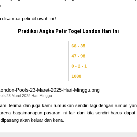
a.
disambar petir dibawah ini !
Prediksi Angka Petir Togel London Hari Ini
68 - 35
47 - 98
0 - 2 - 1
1088
ols 23 Maret 2025 Hari Minggu
 kami terima dan juga kami rumuskan sendiri lagi dengan rumus yang 
rena bagaimanapun pasaran ini fair dan kita sendiri harus dapat
 dipasang akan keluar dan kena.