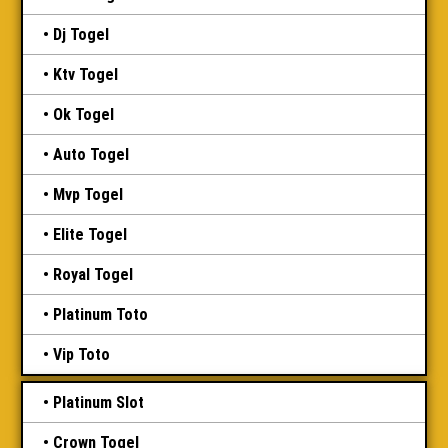
Dj Togel
Ktv Togel
Ok Togel
Auto Togel
Mvp Togel
Elite Togel
Royal Togel
Platinum Toto
Vip Toto
Platinum Slot
Crown Togel