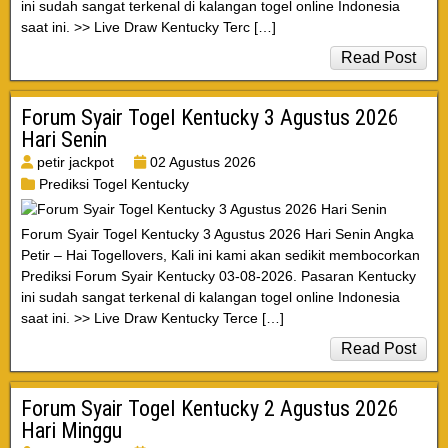
ini sudah sangat terkenal di kalangan togel online Indonesia
saat ini. >> Live Draw Kentucky Terc […]
Read Post
Forum Syair Togel Kentucky 3 Agustus 2026
Hari Senin
petir jackpot
02 Agustus 2026
Prediksi Togel Kentucky
Forum Syair Togel Kentucky 3 Agustus 2026 Hari Senin Angka
Petir – Hai Togellovers, Kali ini kami akan sedikit membocorkan
Prediksi Forum Syair Kentucky 03-08-2026. Pasaran Kentucky
ini sudah sangat terkenal di kalangan togel online Indonesia
saat ini. >> Live Draw Kentucky Terce […]
Read Post
Forum Syair Togel Kentucky 2 Agustus 2026
Hari Minggu