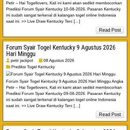
Petir – Hai Togellovers, Kali ini kami akan sedikit membocorkan
Prediksi Forum Syair Kentucky 10-08-2026. Pasaran Kentucky
ini sudah sangat terkenal di kalangan togel online Indonesia
saat ini. >> Live Draw Kentucky Terc […]
Read Post
Forum Syair Togel Kentucky 9 Agustus 2026
Hari Minggu
petir jackpot
08 Agustus 2026
Prediksi Togel Kentucky
Forum Syair Togel Kentucky 9 Agustus 2026 Hari Minggu Angka
Petir – Hai Togellovers, Kali ini kami akan sedikit membocorkan
Prediksi Forum Syair Kentucky 09-08-2026. Pasaran Kentucky
ini sudah sangat terkenal di kalangan togel online Indonesia
saat ini. >> Live Draw Kentucky Terc […]
Read Post