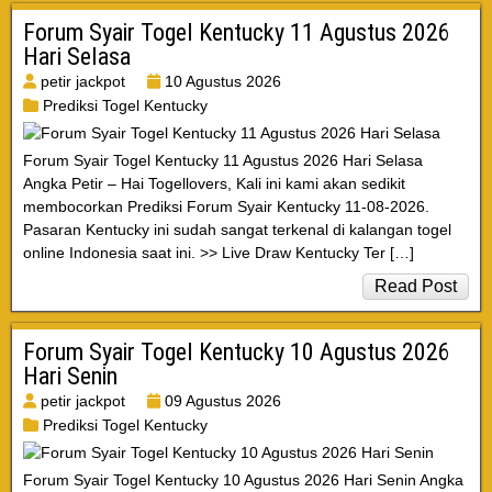
Forum Syair Togel Kentucky 11 Agustus 2026
Hari Selasa
petir jackpot
10 Agustus 2026
Prediksi Togel Kentucky
Forum Syair Togel Kentucky 11 Agustus 2026 Hari Selasa
Angka Petir – Hai Togellovers, Kali ini kami akan sedikit
membocorkan Prediksi Forum Syair Kentucky 11-08-2026.
Pasaran Kentucky ini sudah sangat terkenal di kalangan togel
online Indonesia saat ini. >> Live Draw Kentucky Ter […]
Read Post
Forum Syair Togel Kentucky 10 Agustus 2026
Hari Senin
petir jackpot
09 Agustus 2026
Prediksi Togel Kentucky
Forum Syair Togel Kentucky 10 Agustus 2026 Hari Senin Angka