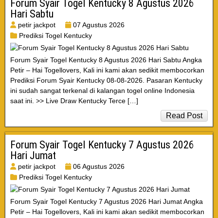
Forum Syair Togel Kentucky 8 Agustus 2026
Hari Sabtu
petir jackpot
07 Agustus 2026
Prediksi Togel Kentucky
Forum Syair Togel Kentucky 8 Agustus 2026 Hari Sabtu Angka
Petir – Hai Togellovers, Kali ini kami akan sedikit membocorkan
Prediksi Forum Syair Kentucky 08-08-2026. Pasaran Kentucky
ini sudah sangat terkenal di kalangan togel online Indonesia
saat ini. >> Live Draw Kentucky Terce […]
Read Post
Forum Syair Togel Kentucky 7 Agustus 2026
Hari Jumat
petir jackpot
06 Agustus 2026
Prediksi Togel Kentucky
Forum Syair Togel Kentucky 7 Agustus 2026 Hari Jumat Angka
Petir – Hai Togellovers, Kali ini kami akan sedikit membocorkan