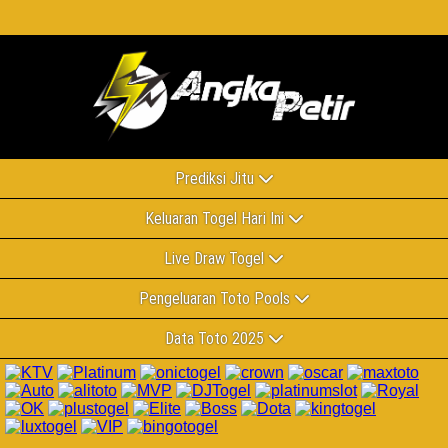
Prediksi Jitu
Keluaran Togel Hari Ini
Live Draw Togel
Pengeluaran Toto Pools
Data Toto 2025