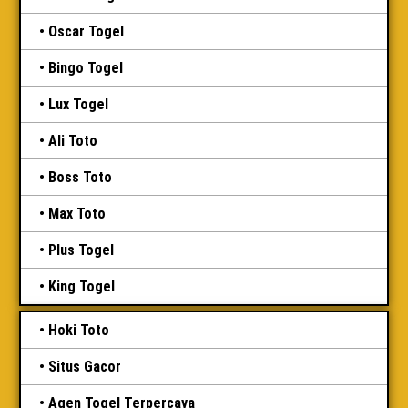
Oscar Togel
Bingo Togel
Lux Togel
Ali Toto
Boss Toto
Max Toto
Plus Togel
King Togel
Hoki Toto
Situs Gacor
Agen Togel Terpercaya