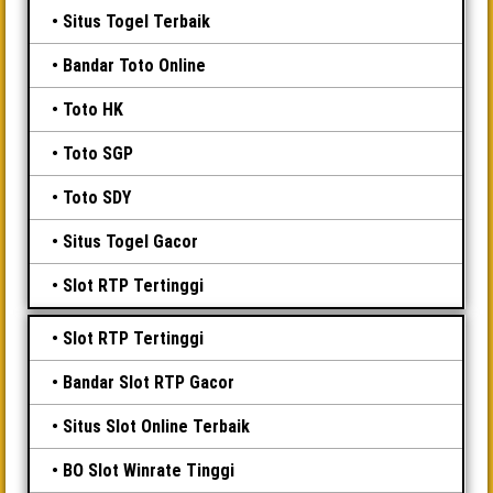
Situs Togel Terbaik
Bandar Toto Online
Toto HK
Toto SGP
Toto SDY
Situs Togel Gacor
Slot RTP Tertinggi
Slot RTP Tertinggi
Bandar Slot RTP Gacor
Situs Slot Online Terbaik
BO Slot Winrate Tinggi