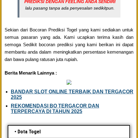
PREDIKSI DENGAN FEELING ANDA SENDIRI
lalu pasang tanpa ada penyesalan sedikitpun.
Sekian dari Bocoran Prediksi Togel yang kami sediakan untuk
semua pasaran yang ada. Kami ucapkan terima kasih dan
semoga Sedikit bocoran prediksi yang kami berikan ini dapat
membantu anda dalam meningkatkan persentase kemenangan
dan bawa pulang ratusan juta rupiah.
Berita Menarik Lainnya :
BANDAR SLOT ONLINE TERBAIK DAN TERGACOR
2025
REKOMENDASI BO TERGACOR DAN
TERPERCAYA DI TAHUN 2025
Dota Togel