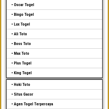
Oscar Togel
Bingo Togel
Lux Togel
Ali Toto
Boss Toto
Max Toto
Plus Togel
King Togel
Hoki Toto
Situs Gacor
Agen Togel Terpercaya