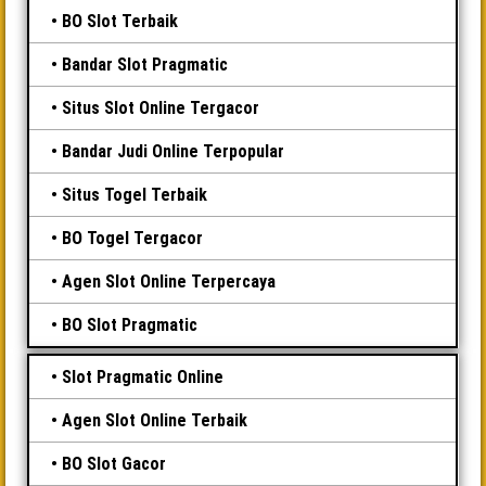
BO Slot Terbaik
Bandar Slot Pragmatic
Situs Slot Online Tergacor
Bandar Judi Online Terpopular
Situs Togel Terbaik
BO Togel Tergacor
Agen Slot Online Terpercaya
BO Slot Pragmatic
Slot Pragmatic Online
Agen Slot Online Terbaik
BO Slot Gacor