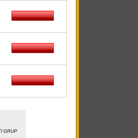
TI GRUP