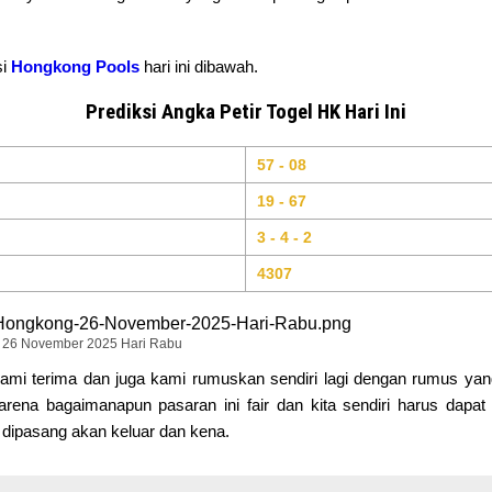
si
Hongkong Pools
hari ini dibawah.
Prediksi Angka Petir Togel HK Hari Ini
57 - 08
19 - 67
3 - 4 - 2
4307
 26 November 2025 Hari Rabu
 kami terima dan juga kami rumuskan sendiri lagi dengan rumus yang 
rena bagaimanapun pasaran ini fair dan kita sendiri harus dapat
 dipasang akan keluar dan kena.