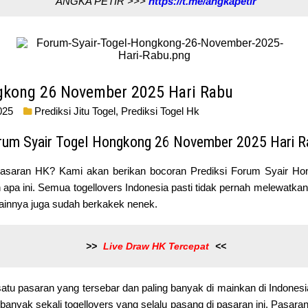
ANGKA PETIR >>>
https://t.me/angkapetir
gkong 26 November 2025 Hari Rabu
025
Prediksi Jitu Togel,
Prediksi Togel Hk
rum Syair Togel Hongkong 26 November 2025 Hari R
Pasaran HK? Kami akan berikan bocoran Prediksi Forum Syair Ho
 apa ini. Semua togellovers Indonesia pasti tidak pernah melewatkan
ainnya juga sudah berkakek nenek.
>>
Live Draw HK Tercepat
<<
atu pasaran yang tersebar dan paling banyak di mainkan di Indonesi
h banyak sekali togellovers yang selalu pasang di pasaran ini. Pasaran