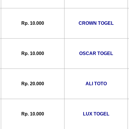
Rp. 10.000
CROWN TOGEL
Rp. 10.000
OSCAR TOGEL
Rp. 20.000
ALI TOTO
Rp. 10.000
LUX TOGEL