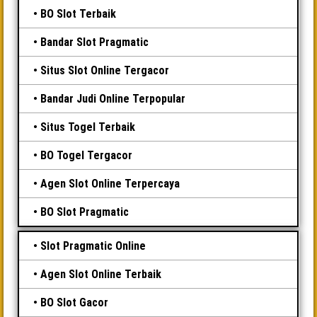
BO Slot Terbaik
Bandar Slot Pragmatic
Situs Slot Online Tergacor
Bandar Judi Online Terpopular
Situs Togel Terbaik
BO Togel Tergacor
Agen Slot Online Terpercaya
BO Slot Pragmatic
Slot Pragmatic Online
Agen Slot Online Terbaik
BO Slot Gacor