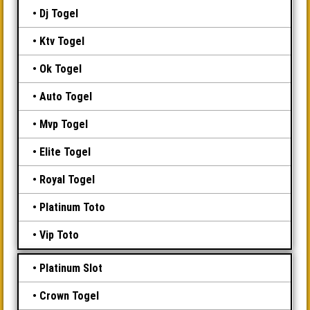
Dj Togel
Ktv Togel
Ok Togel
Auto Togel
Mvp Togel
Elite Togel
Royal Togel
Platinum Toto
Vip Toto
Platinum Slot
Crown Togel