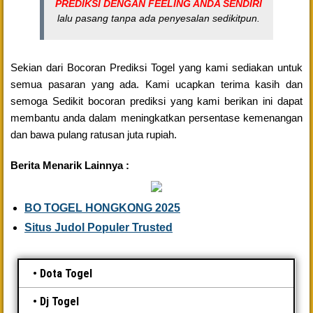
PREDIKSI DENGAN FEELING ANDA SENDIRI
lalu pasang tanpa ada penyesalan sedikitpun.
Sekian dari Bocoran Prediksi Togel yang kami sediakan untuk
semua pasaran yang ada. Kami ucapkan terima kasih dan
semoga Sedikit bocoran prediksi yang kami berikan ini dapat
membantu anda dalam meningkatkan persentase kemenangan
dan bawa pulang ratusan juta rupiah.
Berita Menarik Lainnya :
BO TOGEL HONGKONG 2025
Situs Judol Populer Trusted
Dota Togel
Dj Togel