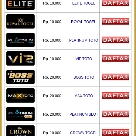
Rp. 10.000
ELITE TOGEL
Rp. 10.000
ROYAL TOGEL
Rp. 10.000
PLATINUM TOTO
Rp. 10.000
VIP TOTO
Rp. 20.000
BOSS TOTO
Rp. 20.000
MAX TOTO
Rp. 20.000
PLATINUM SLOT
Rp. 10.000
CROWN TOGEL