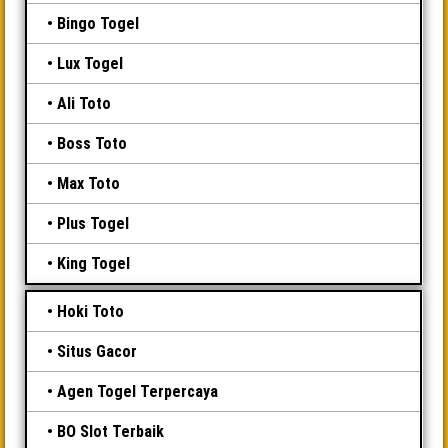
Bingo Togel
Lux Togel
Ali Toto
Boss Toto
Max Toto
Plus Togel
King Togel
Hoki Toto
Situs Gacor
Agen Togel Terpercaya
BO Slot Terbaik