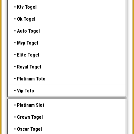
Ktv Togel
Ok Togel
Auto Togel
Mvp Togel
Elite Togel
Royal Togel
Platinum Toto
Vip Toto
Platinum Slot
Crown Togel
Oscar Togel