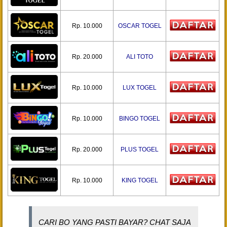
Rp. 10.000
OSCAR TOGEL
Rp. 20.000
ALI TOTO
Rp. 10.000
LUX TOGEL
Rp. 10.000
BINGO TOGEL
Rp. 20.000
PLUS TOGEL
Rp. 10.000
KING TOGEL
CARI BO YANG PASTI BAYAR? CHAT SAJA