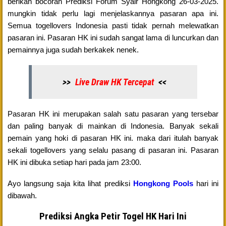
berikan bocoran Prediksi Forum Syair Hongkong 26-03-2025.
mungkin tidak perlu lagi menjelaskannya pasaran apa ini.
Semua togellovers Indonesia pasti tidak pernah melewatkan
pasaran ini. Pasaran HK ini sudah sangat lama di luncurkan dan
pemainnya juga sudah berkakek nenek.
>>
Live Draw HK Tercepat
<<
Pasaran HK ini merupakan salah satu pasaran yang tersebar
dan paling banyak di mainkan di Indonesia. Banyak sekali
pemain yang hoki di pasaran HK ini. maka dari itulah banyak
sekali togellovers yang selalu pasang di pasaran ini. Pasaran
HK ini dibuka setiap hari pada jam 23:00.
Ayo langsung saja kita lihat prediksi
Hongkong Pools
hari ini
dibawah.
Prediksi Angka Petir Togel HK Hari Ini