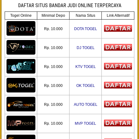
DAFTAR SITUS BANDAR JUDI ONLINE TERPERCAYA
Togel Online
Minimal Depo
Nama Situs
Link Alternatif
Rp. 10.000
DOTA TOGEL
Rp. 10.000
DJ TOGEL
Rp. 10.000
KTV TOGEL
Rp. 10.000
OK TOGEL
Rp. 10.000
AUTO TOGEL
Rp. 10.000
MVP TOGEL