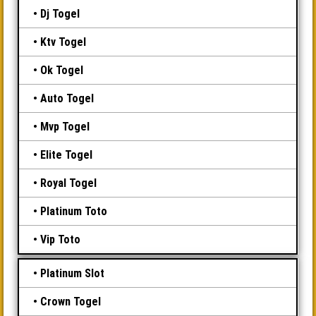
Dj Togel
Ktv Togel
Ok Togel
Auto Togel
Mvp Togel
Elite Togel
Royal Togel
Platinum Toto
Vip Toto
Platinum Slot
Crown Togel