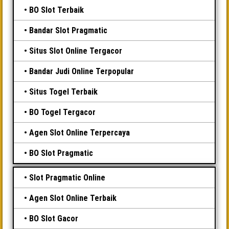
BO Slot Terbaik
Bandar Slot Pragmatic
Situs Slot Online Tergacor
Bandar Judi Online Terpopular
Situs Togel Terbaik
BO Togel Tergacor
Agen Slot Online Terpercaya
BO Slot Pragmatic
Slot Pragmatic Online
Agen Slot Online Terbaik
BO Slot Gacor