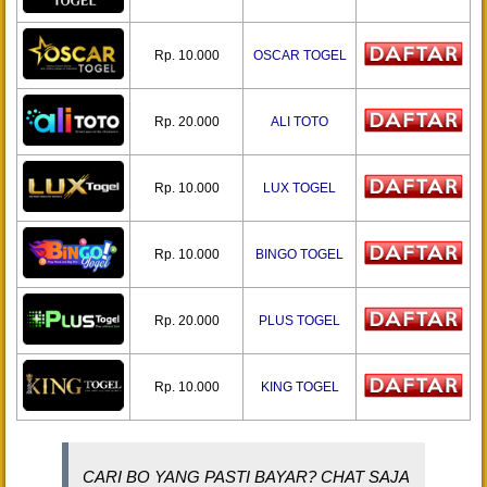
Rp. 10.000
OSCAR TOGEL
Rp. 20.000
ALI TOTO
Rp. 10.000
LUX TOGEL
Rp. 10.000
BINGO TOGEL
Rp. 20.000
PLUS TOGEL
Rp. 10.000
KING TOGEL
CARI BO YANG PASTI BAYAR? CHAT SAJA