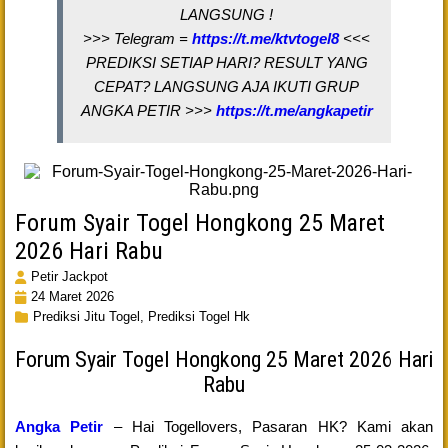
LANGSUNG !
>>> Telegram =
https://t.me/ktvtogel8
<<<
PREDIKSI SETIAP HARI? RESULT YANG
CEPAT? LANGSUNG AJA IKUTI GRUP
ANGKA PETIR >>>
https://t.me/angkapetir
Forum Syair Togel Hongkong 25 Maret
2026 Hari Rabu
Petir Jackpot
24 Maret 2026
Prediksi Jitu Togel,
Prediksi Togel Hk
Forum Syair Togel Hongkong 25 Maret 2026 Hari
Rabu
Angka Petir
– Hai Togellovers, Pasaran HK? Kami akan