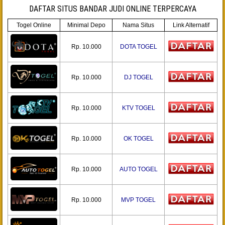
DAFTAR SITUS BANDAR JUDI ONLINE TERPERCAYA
Togel Online
Minimal Depo
Nama Situs
Link Alternatif
Rp. 10.000
DOTA TOGEL
Rp. 10.000
DJ TOGEL
Rp. 10.000
KTV TOGEL
Rp. 10.000
OK TOGEL
Rp. 10.000
AUTO TOGEL
Rp. 10.000
MVP TOGEL