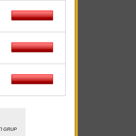
TI GRUP