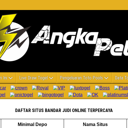
i Ini
Live Draw Togel
Pengeluaran Toto Pools
Data T
DAFTAR SITUS BANDAR JUDI ONLINE TERPERCAYA
Minimal Depo
Nama Situs