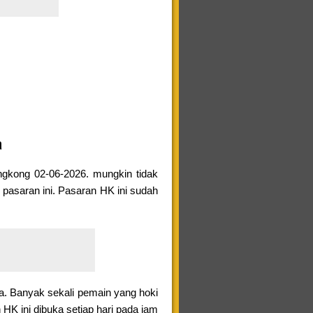
a
ngkong 02-06-2026. mungkin tidak
 pasaran ini. Pasaran HK ini sudah
a. Banyak sekali pemain yang hoki
 HK ini dibuka setiap hari pada jam