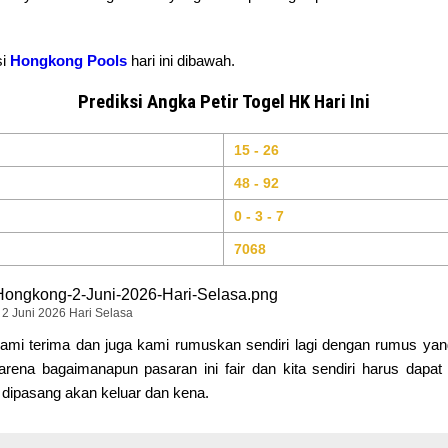
si
Hongkong Pools
hari ini dibawah.
Prediksi Angka Petir Togel HK Hari Ini
15 - 26
48 - 92
0 - 3 - 7
7068
2 Juni 2026 Hari Selasa
 kami terima dan juga kami rumuskan sendiri lagi dengan rumus yang 
rena bagaimanapun pasaran ini fair dan kita sendiri harus dapat
 dipasang akan keluar dan kena.