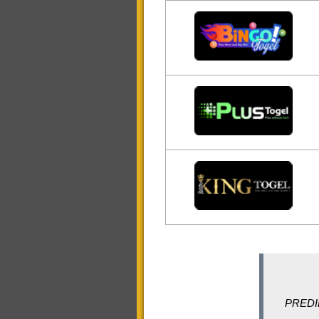
PREDI