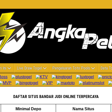
i Ini
Live Draw Togel
Pengeluaran Toto Pools
Data T
DAFTAR SITUS BANDAR JUDI ONLINE TERPERCAYA
Minimal Depo
Nama Situs