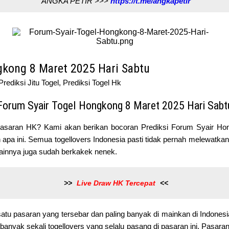
ANGKA PETIR >>>
https://t.me/angkapetir
gkong 8 Maret 2025 Hari Sabtu
Prediksi Jitu Togel,
Prediksi Togel Hk
Forum Syair Togel Hongkong 8 Maret 2025 Hari Sabt
Pasaran HK? Kami akan berikan bocoran Prediksi Forum Syair Ho
 apa ini. Semua togellovers Indonesia pasti tidak pernah melewatkan
ainnya juga sudah berkakek nenek.
>>
Live Draw HK Tercepat
<<
atu pasaran yang tersebar dan paling banyak di mainkan di Indonesi
h banyak sekali togellovers yang selalu pasang di pasaran ini. Pasaran