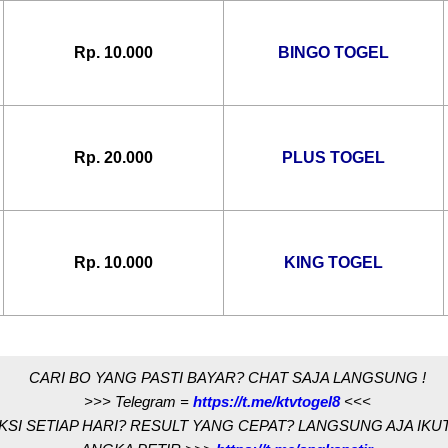
Rp. 10.000
BINGO TOGEL
Rp. 20.000
PLUS TOGEL
Rp. 10.000
KING TOGEL
CARI BO YANG PASTI BAYAR? CHAT SAJA LANGSUNG !
>>> Telegram =
https://t.me/ktvtogel8
<<<
KSI SETIAP HARI? RESULT YANG CEPAT? LANGSUNG AJA IKU