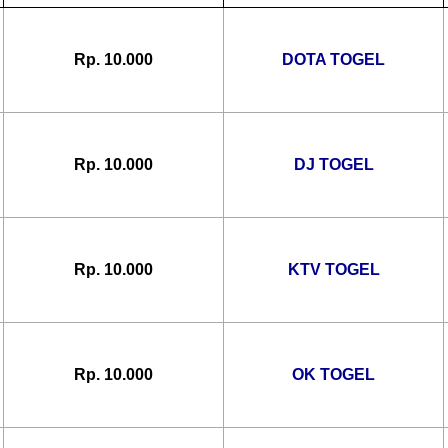
Rp. 10.000
DOTA TOGEL
Rp. 10.000
DJ TOGEL
Rp. 10.000
KTV TOGEL
Rp. 10.000
OK TOGEL