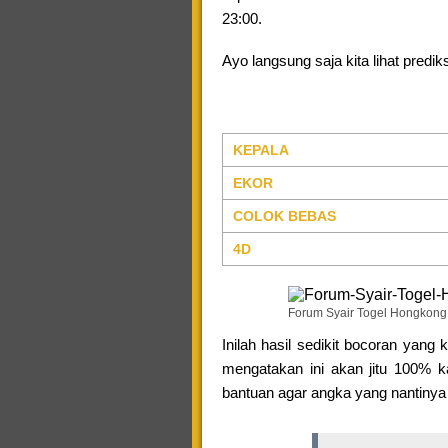
23:00.
Ayo langsung saja kita lihat predik
KEPALA
EKOR
COLOK BEBAS
4D
Forum Syair Togel Hongkong 
Inilah hasil sedikit bocoran yang
mengatakan ini akan jitu 100% ka
bantuan agar angka yang nantinya