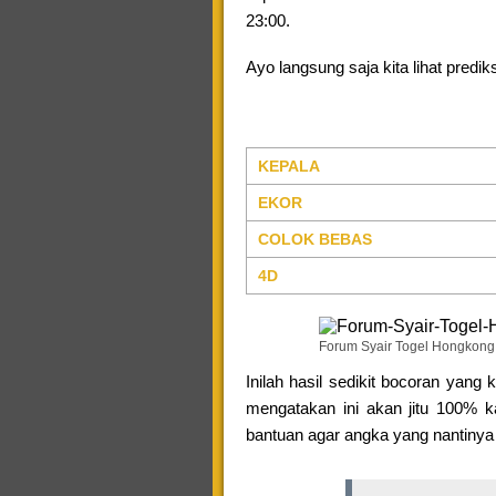
23:00.
Ayo langsung saja kita lihat predik
KEPALA
EKOR
COLOK BEBAS
4D
Forum Syair Togel Hongkong 
Inilah hasil sedikit bocoran yang
mengatakan ini akan jitu 100% ka
bantuan agar angka yang nantinya