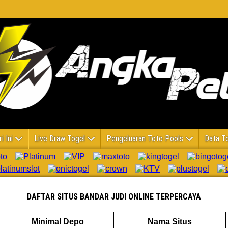
i Ini
Live Draw Togel
Pengeluaran Toto Pools
Data T
DAFTAR SITUS BANDAR JUDI ONLINE TERPERCAYA
Minimal Depo
Nama Situs