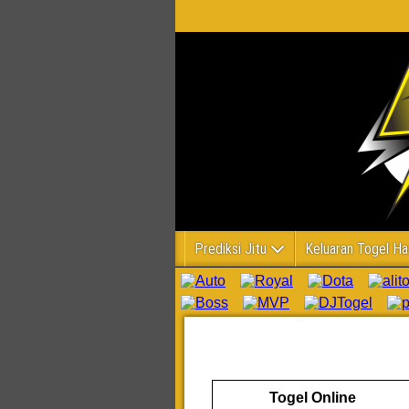
Prediksi Jitu
Keluaran Togel Har
Togel Online