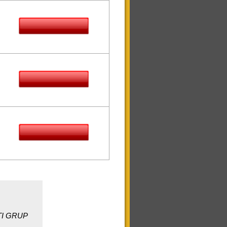
TI GRUP