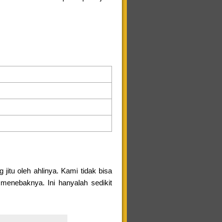
jitu oleh ahlinya. Kami tidak bisa
 menebaknya. Ini hanyalah sedikit