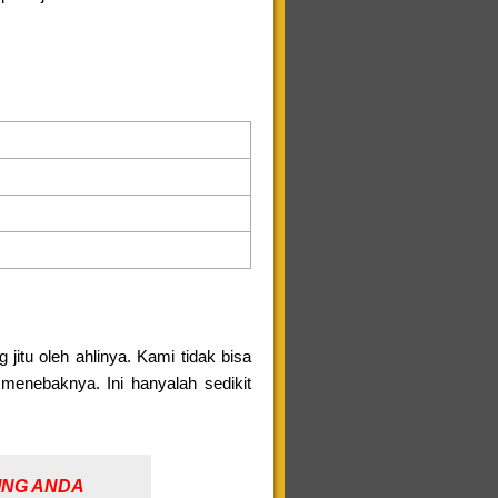
jitu oleh ahlinya. Kami tidak bisa
 menebaknya. Ini hanyalah sedikit
ING ANDA