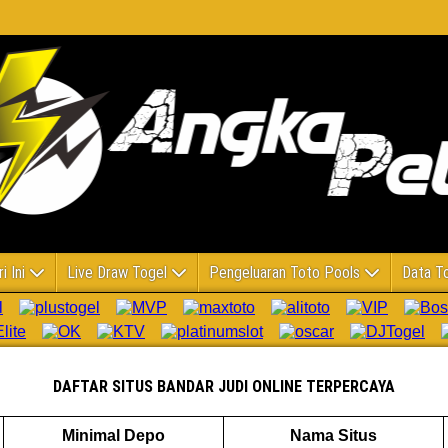
i Ini
Live Draw Togel
Pengeluaran Toto Pools
Data T
DAFTAR SITUS BANDAR JUDI ONLINE TERPERCAYA
Minimal Depo
Nama Situs