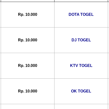
Rp. 10.000
DOTA TOGEL
Rp. 10.000
DJ TOGEL
Rp. 10.000
KTV TOGEL
Rp. 10.000
OK TOGEL