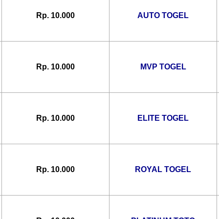
Rp. 10.000
AUTO TOGEL
Rp. 10.000
MVP TOGEL
Rp. 10.000
ELITE TOGEL
Rp. 10.000
ROYAL TOGEL