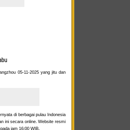
abu
uangzhou 05-11-2025 yang jitu dan
rnyata di berbagai pulau Indonesia
 ini secara online. Website resmi
i pada jam 16:00 WIB.