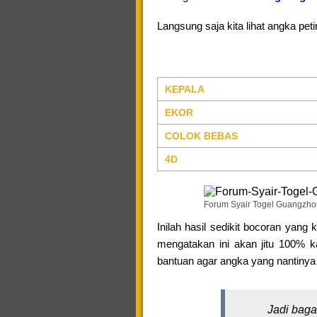
Langsung saja kita lihat angka peti
KEPALA
EKOR
COLOK BEBAS
4D
Forum Syair Togel Guangzhou
Inilah hasil sedikit bocoran yang
mengatakan ini akan jitu 100% ka
bantuan agar angka yang nantinya
Jadi bag