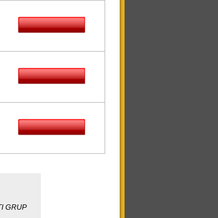
TI GRUP