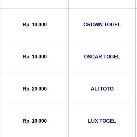
Rp. 10.000
CROWN TOGEL
Rp. 10.000
OSCAR TOGEL
Rp. 20.000
ALI TOTO
Rp. 10.000
LUX TOGEL