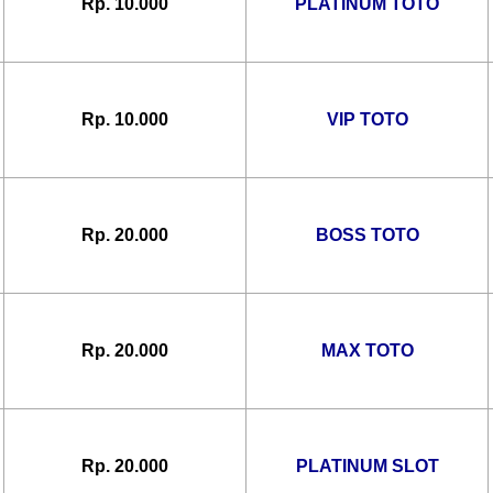
Rp. 10.000
PLATINUM TOTO
Rp. 10.000
VIP TOTO
Rp. 20.000
BOSS TOTO
Rp. 20.000
MAX TOTO
Rp. 20.000
PLATINUM SLOT