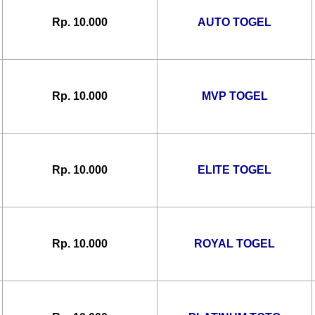
Rp. 10.000
AUTO TOGEL
Rp. 10.000
MVP TOGEL
Rp. 10.000
ELITE TOGEL
Rp. 10.000
ROYAL TOGEL