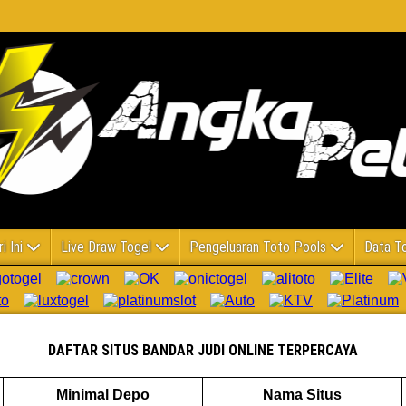
i Ini
Live Draw Togel
Pengeluaran Toto Pools
Data T
DAFTAR SITUS BANDAR JUDI ONLINE TERPERCAYA
Minimal Depo
Nama Situs