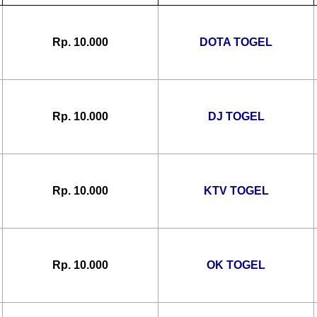
Rp. 10.000
DOTA TOGEL
Rp. 10.000
DJ TOGEL
Rp. 10.000
KTV TOGEL
Rp. 10.000
OK TOGEL