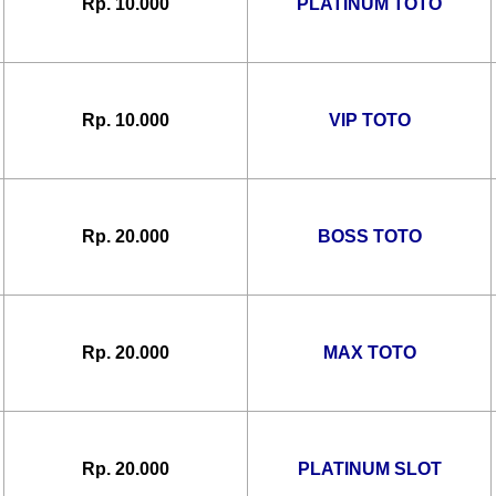
Rp. 10.000
PLATINUM TOTO
Rp. 10.000
VIP TOTO
Rp. 20.000
BOSS TOTO
Rp. 20.000
MAX TOTO
Rp. 20.000
PLATINUM SLOT