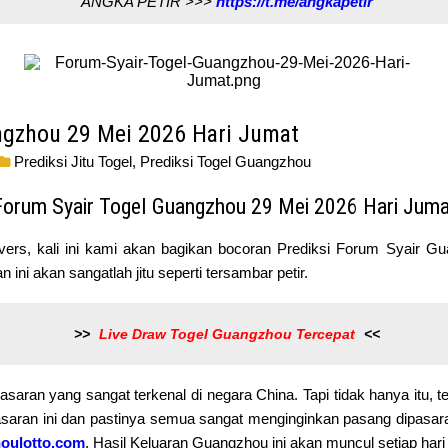
ANGKA PETIR >>>
https://t.me/angkapetir
ngzhou 29 Mei 2026 Hari Jumat
Prediksi Jitu Togel,
Prediksi Togel Guangzhou
Forum Syair Togel Guangzhou 29 Mei 2026 Hari Juma
vers, kali ini kami akan bagikan bocoran Prediksi Forum Syair G
n ini akan sangatlah jitu seperti tersambar petir.
>>
Live Draw Togel Guangzhou Tercepat
<<
aran yang sangat terkenal di negara China. Tapi tidak hanya itu, te
saran ini dan pastinya semua sangat menginginkan pasang dipasaran
oulotto.com
. Hasil Keluaran Guangzhou ini akan muncul setiap har