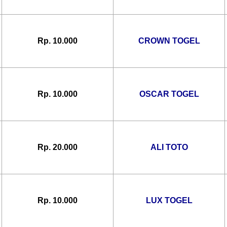
Rp. 10.000
CROWN TOGEL
Rp. 10.000
OSCAR TOGEL
Rp. 20.000
ALI TOTO
Rp. 10.000
LUX TOGEL