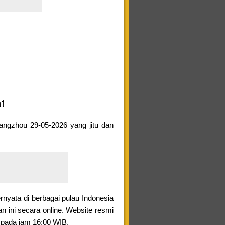
t
uangzhou 29-05-2026 yang jitu dan
rnyata di berbagai pulau Indonesia
 ini secara online. Website resmi
i pada jam 16:00 WIB.