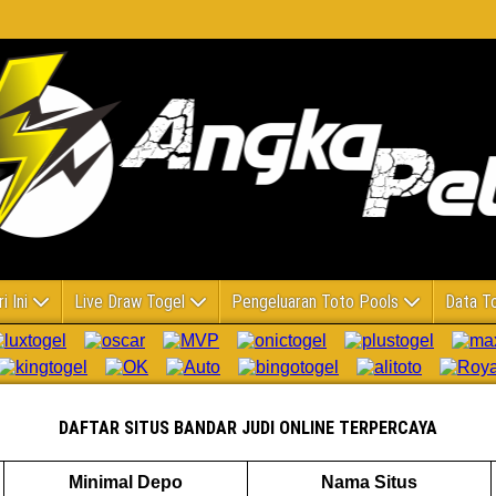
i Ini
Live Draw Togel
Pengeluaran Toto Pools
Data T
DAFTAR SITUS BANDAR JUDI ONLINE TERPERCAYA
Minimal Depo
Nama Situs