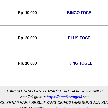
Rp. 10.000
BINGO TOGEL
Rp. 20.000
PLUS TOGEL
Rp. 10.000
KING TOGEL
CARI BO YANG PASTI BAYAR? CHAT SAJA LANGSUNG !
>>> Telegram =
https://t.me/ktvtogel8
<<<
KSI SETIAP HARI? RESULT YANG CEPAT? LANGSUNG AJA IKU