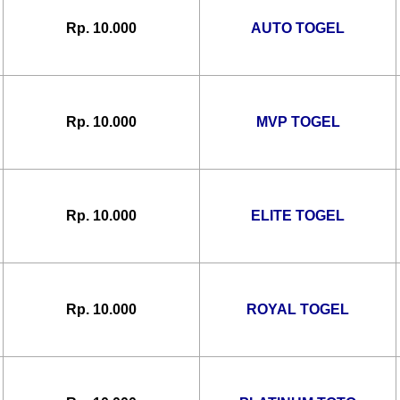
Rp. 10.000
AUTO TOGEL
Rp. 10.000
MVP TOGEL
Rp. 10.000
ELITE TOGEL
Rp. 10.000
ROYAL TOGEL