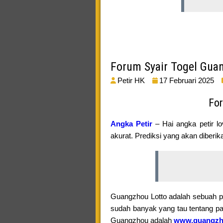
Forum Syair Togel Guan
Petir HK
17 Februari 2025
For
Angka Petir
– Hai angka petir lo
akurat. Prediksi yang akan diberika
Guangzhou Lotto adalah sebuah pas
sudah banyak yang tau tentang pa
Guangzhou adalah
www.guangzh