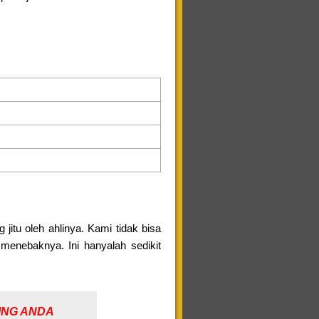
jitu oleh ahlinya. Kami tidak bisa
 menebaknya. Ini hanyalah sedikit
ING ANDA