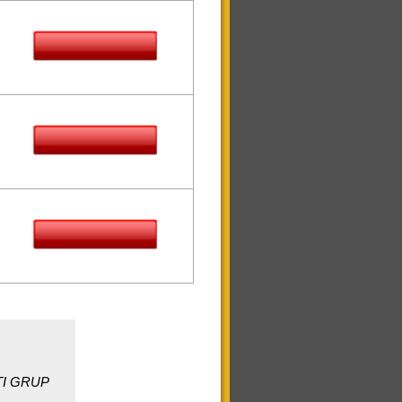
TI GRUP