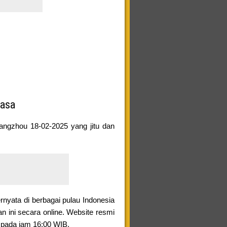
lasa
uangzhou 18-02-2025 yang jitu dan
rnyata di berbagai pulau Indonesia
 ini secara online. Website resmi
i pada jam 16:00 WIB.