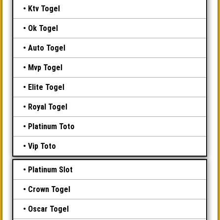
Ktv Togel
Ok Togel
Auto Togel
Mvp Togel
Elite Togel
Royal Togel
Platinum Toto
Vip Toto
Platinum Slot
Crown Togel
Oscar Togel