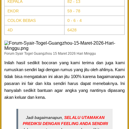
KEPALA
82 - 13
EKOR
59 - 78
COLOK BEBAS
0 - 6 - 4
4D
6428
Forum Syair Togel Guangzhou 15 Maret 2026 Hari Minggu
Inilah hasil sedikit bocoran yang kami terima dan juga kami
rumuskan sendiri lagi dengan rumus yang jitu oleh ahlinya. Kami
tidak bisa mengatakan ini akan jitu 100% karena bagaimanapun
pasaran ini fair dan kita sendiri harus dapat menebaknya. Ini
hanyalah sedikit bantuan agar angka yang nantinya dipasang
akan keluar dan kena.
Jadi bagaimanapun,
SELALU UTAMAKAN
PREDIKSI DENGAN FEELING ANDA SENDIRI