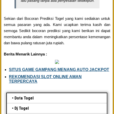
lalu pasang tanpa ada penyesalan sedikitpun.
Sekian dari Bocoran Prediksi Togel yang kami sediakan untuk
semua pasaran yang ada. Kami ucapkan terima kasih dan
semoga Sedikit bocoran prediksi yang kami berikan ini dapat
membantu anda dalam meningkatkan persentase kemenangan
dan bawa pulang ratusan juta rupiah.
Berita Menarik Lainnya :
SITUS GAME GAMPANG MENANG AUTO JACKPOT
REKOMENDASI SLOT ONLINE AMAN
TERPERCAYA
Dota Togel
Dj Togel