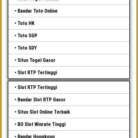
Bandar Toto Online
Toto HK
Toto SGP
Toto SDY
Situs Togel Gacor
Slot RTP Tertinggi
Slot RTP Tertinggi
Bandar Slot RTP Gacor
Situs Slot Online Terbaik
BO Slot Winrate Tinggi
Bandar Hongkong