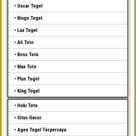
Oscar Togel
Bingo Togel
Lux Togel
Ali Toto
Boss Toto
Max Toto
Plus Togel
King Togel
Hoki Toto
Situs Gacor
Agen Togel Terpercaya