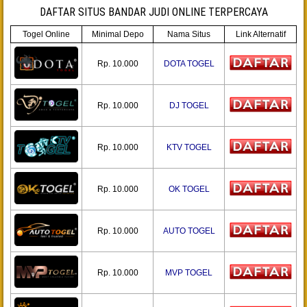
DAFTAR SITUS BANDAR JUDI ONLINE TERPERCAYA
Togel Online
Minimal Depo
Nama Situs
Link Alternatif
Rp. 10.000
DOTA TOGEL
Rp. 10.000
DJ TOGEL
Rp. 10.000
KTV TOGEL
Rp. 10.000
OK TOGEL
Rp. 10.000
AUTO TOGEL
Rp. 10.000
MVP TOGEL