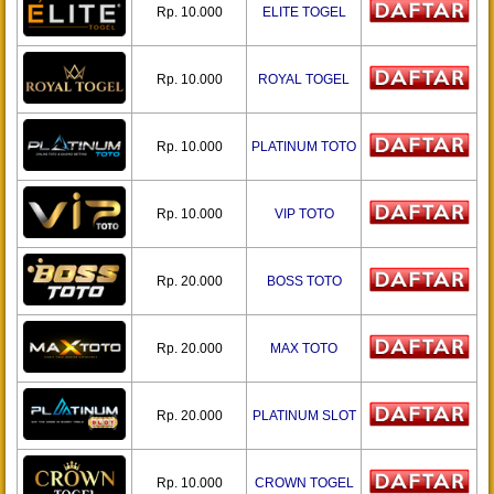
Rp. 10.000
ELITE TOGEL
Rp. 10.000
ROYAL TOGEL
Rp. 10.000
PLATINUM TOTO
Rp. 10.000
VIP TOTO
Rp. 20.000
BOSS TOTO
Rp. 20.000
MAX TOTO
Rp. 20.000
PLATINUM SLOT
Rp. 10.000
CROWN TOGEL