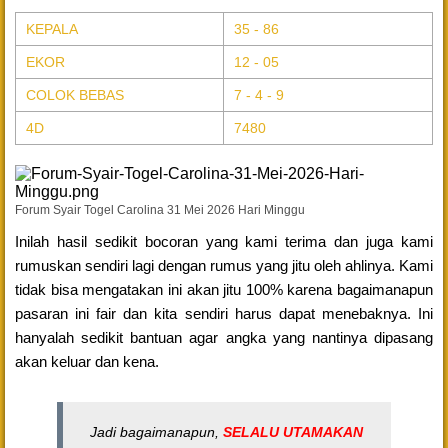
KEPALA
35 - 86
EKOR
12 - 05
COLOK BEBAS
7 - 4 - 9
4D
7480
Forum Syair Togel Carolina 31 Mei 2026 Hari Minggu
Inilah hasil sedikit bocoran yang kami terima dan juga kami
rumuskan sendiri lagi dengan rumus yang jitu oleh ahlinya. Kami
tidak bisa mengatakan ini akan jitu 100% karena bagaimanapun
pasaran ini fair dan kita sendiri harus dapat menebaknya. Ini
hanyalah sedikit bantuan agar angka yang nantinya dipasang
akan keluar dan kena.
Jadi bagaimanapun,
SELALU UTAMAKAN