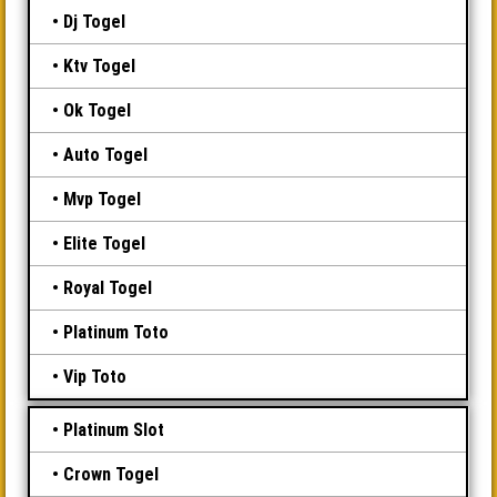
Dj Togel
Ktv Togel
Ok Togel
Auto Togel
Mvp Togel
Elite Togel
Royal Togel
Platinum Toto
Vip Toto
Platinum Slot
Crown Togel