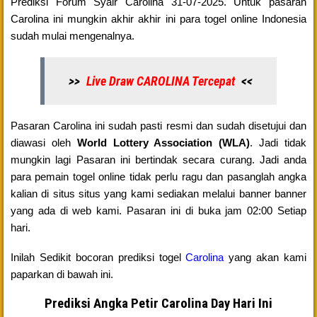
Prediksi Forum Syair Carolina 31-07-2025. Untuk pasaran
Carolina ini mungkin akhir akhir ini para togel online Indonesia
sudah mulai mengenalnya.
>>
Live Draw CAROLINA Tercepat
<<
Pasaran Carolina ini sudah pasti resmi dan sudah disetujui dan
diawasi oleh
World Lottery Association (WLA)
. Jadi tidak
mungkin lagi Pasaran ini bertindak secara curang. Jadi anda
para pemain togel online tidak perlu ragu dan pasanglah angka
kalian di situs situs yang kami sediakan melalui banner banner
yang ada di web kami. Pasaran ini di buka jam 02:00 Setiap
hari.
Inilah Sedikit bocoran prediksi togel
Carolina
yang akan kami
paparkan di bawah ini.
Prediksi Angka Petir Carolina Day Hari Ini