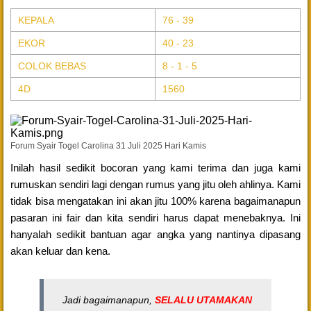
KEPALA
76 - 39
EKOR
40 - 23
COLOK BEBAS
8 - 1 - 5
4D
1560
Forum Syair Togel Carolina 31 Juli 2025 Hari Kamis
Inilah hasil sedikit bocoran yang kami terima dan juga kami
rumuskan sendiri lagi dengan rumus yang jitu oleh ahlinya. Kami
tidak bisa mengatakan ini akan jitu 100% karena bagaimanapun
pasaran ini fair dan kita sendiri harus dapat menebaknya. Ini
hanyalah sedikit bantuan agar angka yang nantinya dipasang
akan keluar dan kena.
Jadi bagaimanapun,
SELALU UTAMAKAN