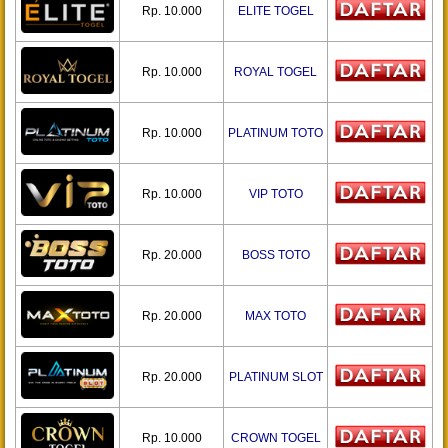
Rp. 10.000
ELITE TOGEL
Rp. 10.000
ROYAL TOGEL
Rp. 10.000
PLATINUM TOTO
Rp. 10.000
VIP TOTO
Rp. 20.000
BOSS TOTO
Rp. 20.000
MAX TOTO
Rp. 20.000
PLATINUM SLOT
Rp. 10.000
CROWN TOGEL