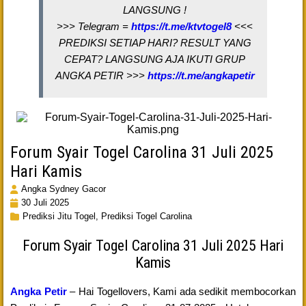
LANGSUNG !
>>> Telegram =
https://t.me/ktvtogel8
<<<
PREDIKSI SETIAP HARI? RESULT YANG
CEPAT? LANGSUNG AJA IKUTI GRUP
ANGKA PETIR >>>
https://t.me/angkapetir
Forum Syair Togel Carolina 31 Juli 2025
Hari Kamis
Angka Sydney Gacor
30 Juli 2025
Prediksi Jitu Togel,
Prediksi Togel Carolina
Forum Syair Togel Carolina 31 Juli 2025 Hari
Kamis
Angka Petir
– Hai Togellovers, Kami ada sedikit membocorkan