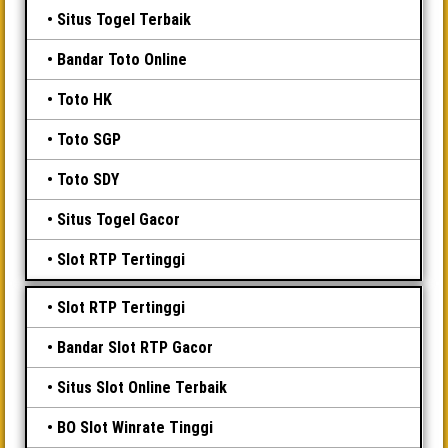
Situs Togel Terbaik
Bandar Toto Online
Toto HK
Toto SGP
Toto SDY
Situs Togel Gacor
Slot RTP Tertinggi
Slot RTP Tertinggi
Bandar Slot RTP Gacor
Situs Slot Online Terbaik
BO Slot Winrate Tinggi