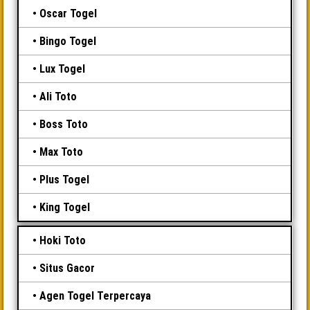
Oscar Togel
Bingo Togel
Lux Togel
Ali Toto
Boss Toto
Max Toto
Plus Togel
King Togel
Hoki Toto
Situs Gacor
Agen Togel Terpercaya