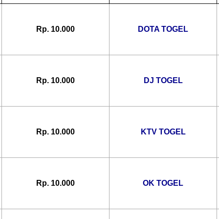
Rp. 10.000
DOTA TOGEL
Rp. 10.000
DJ TOGEL
Rp. 10.000
KTV TOGEL
Rp. 10.000
OK TOGEL