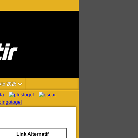
oto 2025
Link Alternatif