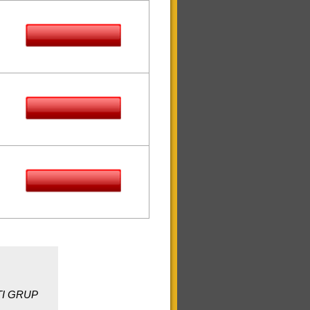
TI GRUP