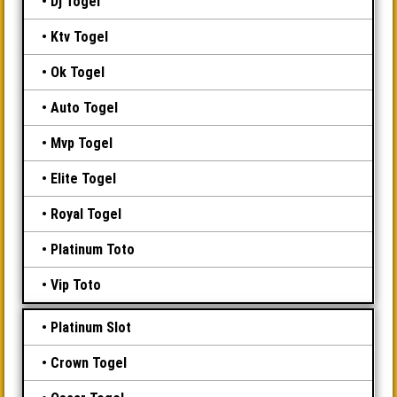
Dj Togel
Ktv Togel
Ok Togel
Auto Togel
Mvp Togel
Elite Togel
Royal Togel
Platinum Toto
Vip Toto
Platinum Slot
Crown Togel