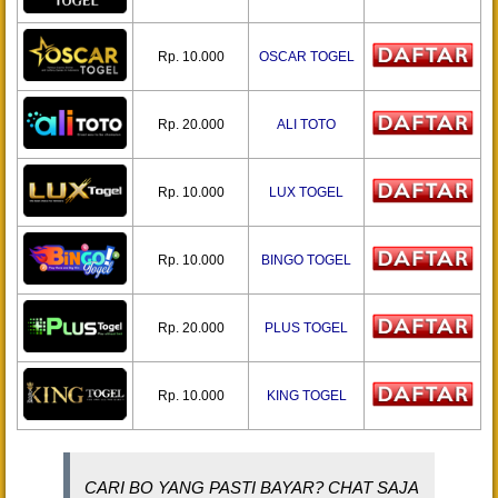
Rp. 10.000
OSCAR TOGEL
Rp. 20.000
ALI TOTO
Rp. 10.000
LUX TOGEL
Rp. 10.000
BINGO TOGEL
Rp. 20.000
PLUS TOGEL
Rp. 10.000
KING TOGEL
CARI BO YANG PASTI BAYAR? CHAT SAJA