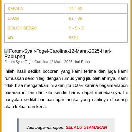
KEPALA
74 - 62
EKOR
81 - 06
COLOK BEBAS
9 - 5 - 3
4D
9521
Forum Syair Togel Carolina 12 Maret 2025 Hari Rabu
Inilah hasil sedikit bocoran yang kami terima dan juga kami
rumuskan sendiri lagi dengan rumus yang jitu oleh ahlinya. Kami
tidak bisa mengatakan ini akan jitu 100% karena bagaimanapun
pasaran ini fair dan kita sendiri harus dapat menebaknya. Ini
hanyalah sedikit bantuan agar angka yang nantinya dipasang
akan keluar dan kena.
Jadi bagaimanapun,
SELALU UTAMAKAN