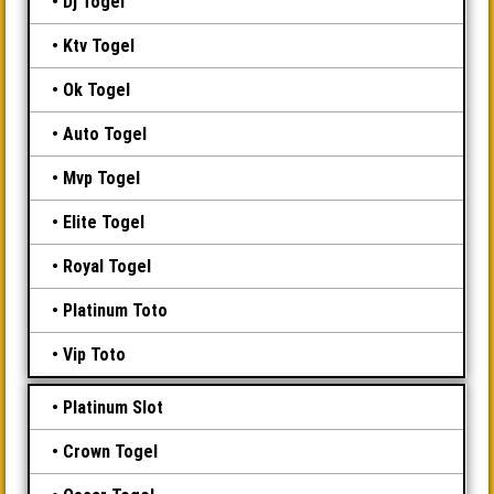
Dj Togel
Ktv Togel
Ok Togel
Auto Togel
Mvp Togel
Elite Togel
Royal Togel
Platinum Toto
Vip Toto
Platinum Slot
Crown Togel