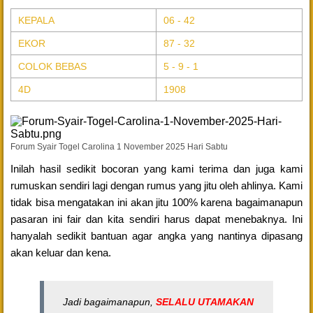
KEPALA
06 - 42
EKOR
87 - 32
COLOK BEBAS
5 - 9 - 1
4D
1908
Forum Syair Togel Carolina 1 November 2025 Hari Sabtu
Inilah hasil sedikit bocoran yang kami terima dan juga kami
rumuskan sendiri lagi dengan rumus yang jitu oleh ahlinya. Kami
tidak bisa mengatakan ini akan jitu 100% karena bagaimanapun
pasaran ini fair dan kita sendiri harus dapat menebaknya. Ini
hanyalah sedikit bantuan agar angka yang nantinya dipasang
akan keluar dan kena.
Jadi bagaimanapun,
SELALU UTAMAKAN