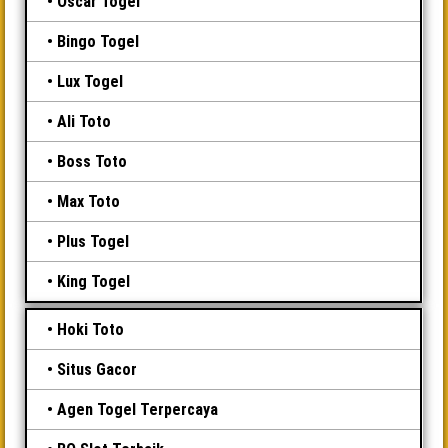
Oscar Togel
Bingo Togel
Lux Togel
Ali Toto
Boss Toto
Max Toto
Plus Togel
King Togel
Hoki Toto
Situs Gacor
Agen Togel Terpercaya