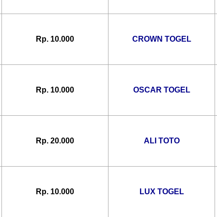
Rp. 10.000
CROWN TOGEL
Rp. 10.000
OSCAR TOGEL
Rp. 20.000
ALI TOTO
Rp. 10.000
LUX TOGEL