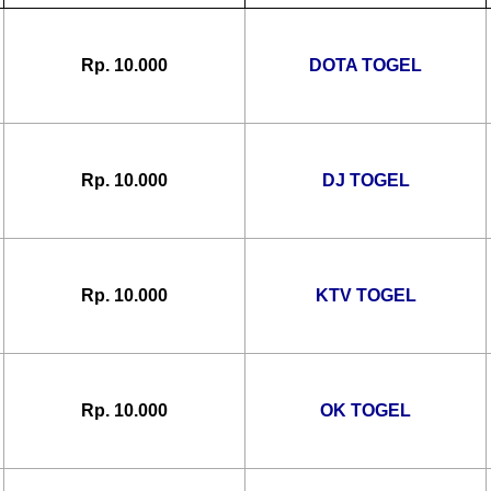
Rp. 10.000
DOTA TOGEL
Rp. 10.000
DJ TOGEL
Rp. 10.000
KTV TOGEL
Rp. 10.000
OK TOGEL