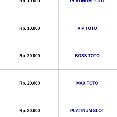
Rp. 10.000
PLATINUM TOTO
Rp. 10.000
VIP TOTO
Rp. 20.000
BOSS TOTO
Rp. 20.000
MAX TOTO
Rp. 20.000
PLATINUM SLOT