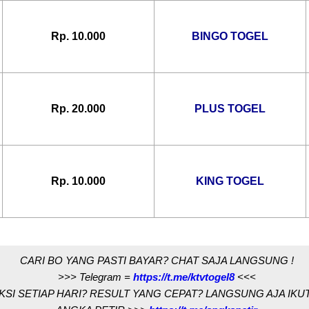
Rp. 10.000
BINGO TOGEL
Rp. 20.000
PLUS TOGEL
Rp. 10.000
KING TOGEL
CARI BO YANG PASTI BAYAR? CHAT SAJA LANGSUNG !
>>> Telegram =
https://t.me/ktvtogel8
<<<
KSI SETIAP HARI? RESULT YANG CEPAT? LANGSUNG AJA IKU