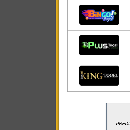
PREDI