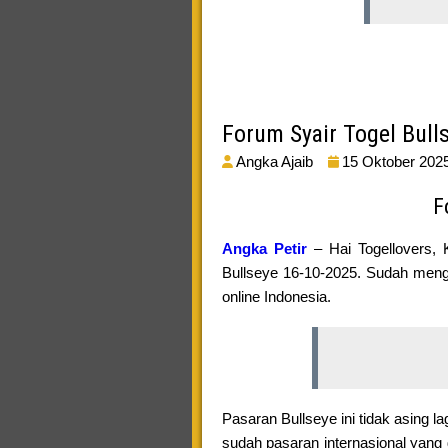
Forum Syair Togel Bull
Angka Ajaib
15 Oktober 202
F
Angka Petir
– Hai Togellovers, 
Bullseye 16-10-2025. Sudah menge
online Indonesia.
Pasaran Bullseye ini tidak asing 
sudah pasaran internasional yang d