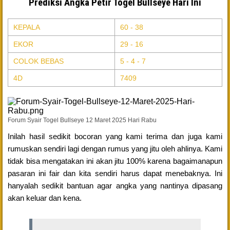
Prediksi Angka Petir Togel Bullseye Hari Ini
KEPALA
60 - 38
EKOR
29 - 16
COLOK BEBAS
5 - 4 - 7
4D
7409
Forum Syair Togel Bullseye 12 Maret 2025 Hari Rabu
Inilah hasil sedikit bocoran yang kami terima dan juga kami
rumuskan sendiri lagi dengan rumus yang jitu oleh ahlinya. Kami
tidak bisa mengatakan ini akan jitu 100% karena bagaimanapun
pasaran ini fair dan kita sendiri harus dapat menebaknya. Ini
hanyalah sedikit bantuan agar angka yang nantinya dipasang
akan keluar dan kena.