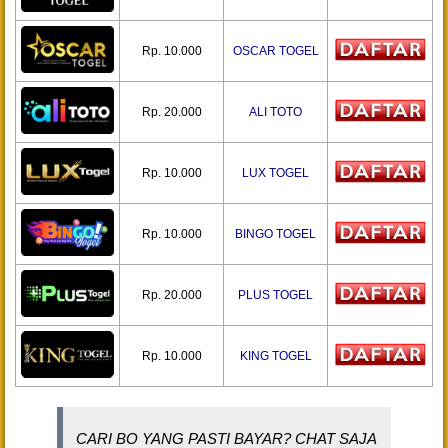
Rp. 10.000
OSCAR TOGEL
Rp. 20.000
ALI TOTO
Rp. 10.000
LUX TOGEL
Rp. 10.000
BINGO TOGEL
Rp. 20.000
PLUS TOGEL
Rp. 10.000
KING TOGEL
CARI BO YANG PASTI BAYAR? CHAT SAJA