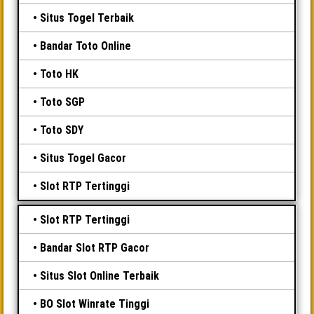
Situs Togel Terbaik
Bandar Toto Online
Toto HK
Toto SGP
Toto SDY
Situs Togel Gacor
Slot RTP Tertinggi
Slot RTP Tertinggi
Bandar Slot RTP Gacor
Situs Slot Online Terbaik
BO Slot Winrate Tinggi