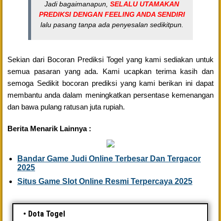
Jadi bagaimanapun,
SELALU UTAMAKAN
PREDIKSI DENGAN FEELING ANDA SENDIRI
lalu pasang tanpa ada penyesalan sedikitpun.
Sekian dari Bocoran Prediksi Togel yang kami sediakan untuk
semua pasaran yang ada. Kami ucapkan terima kasih dan
semoga Sedikit bocoran prediksi yang kami berikan ini dapat
membantu anda dalam meningkatkan persentase kemenangan
dan bawa pulang ratusan juta rupiah.
Berita Menarik Lainnya :
Bandar Game Judi Online Terbesar Dan Tergacor
2025
Situs Game Slot Online Resmi Terpercaya 2025
Dota Togel