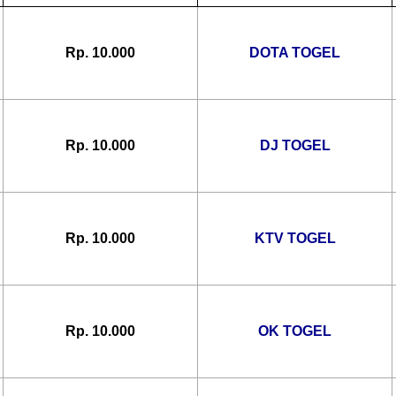
Rp. 10.000
DOTA TOGEL
Rp. 10.000
DJ TOGEL
Rp. 10.000
KTV TOGEL
Rp. 10.000
OK TOGEL