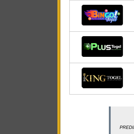
PREDI