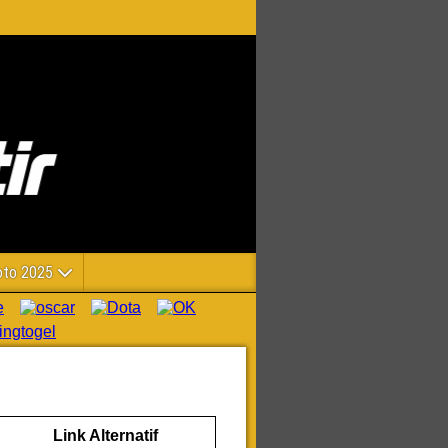
oto 2025
Link Alternatif