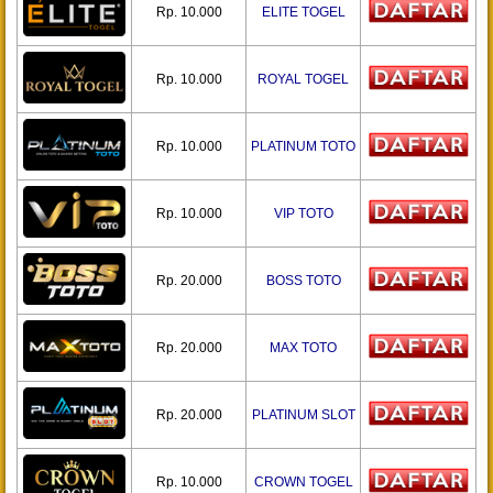
Rp. 10.000
ELITE TOGEL
Rp. 10.000
ROYAL TOGEL
Rp. 10.000
PLATINUM TOTO
Rp. 10.000
VIP TOTO
Rp. 20.000
BOSS TOTO
Rp. 20.000
MAX TOTO
Rp. 20.000
PLATINUM SLOT
Rp. 10.000
CROWN TOGEL