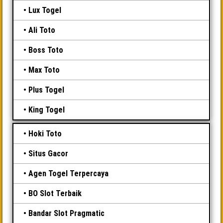
Lux Togel
Ali Toto
Boss Toto
Max Toto
Plus Togel
King Togel
Hoki Toto
Situs Gacor
Agen Togel Terpercaya
BO Slot Terbaik
Bandar Slot Pragmatic