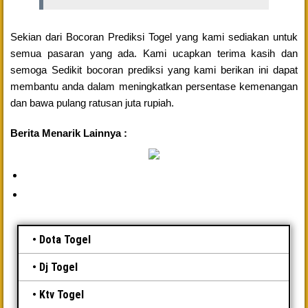
Sekian dari Bocoran Prediksi Togel yang kami sediakan untuk
semua pasaran yang ada. Kami ucapkan terima kasih dan
semoga Sedikit bocoran prediksi yang kami berikan ini dapat
membantu anda dalam meningkatkan persentase kemenangan
dan bawa pulang ratusan juta rupiah.
Berita Menarik Lainnya :
Dota Togel
Dj Togel
Ktv Togel