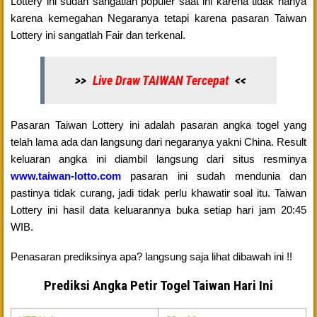
Lottery ini sudah sangatlah populer saat ini karena tidak hanya
karena kemegahan Negaranya tetapi karena pasaran Taiwan
Lottery ini sangatlah Fair dan terkenal.
>>
Live Draw TAIWAN Tercepat
<<
Pasaran Taiwan Lottery ini adalah pasaran angka togel yang
telah lama ada dan langsung dari negaranya yakni China. Result
keluaran angka ini diambil langsung dari situs resminya
www.taiwan-lotto.com
pasaran ini sudah mendunia dan
pastinya tidak curang, jadi tidak perlu khawatir soal itu. Taiwan
Lottery ini hasil data keluarannya buka setiap hari jam 20:45
WIB.
Penasaran prediksinya apa? langsung saja lihat dibawah ini !!
Prediksi Angka Petir Togel Taiwan Hari Ini