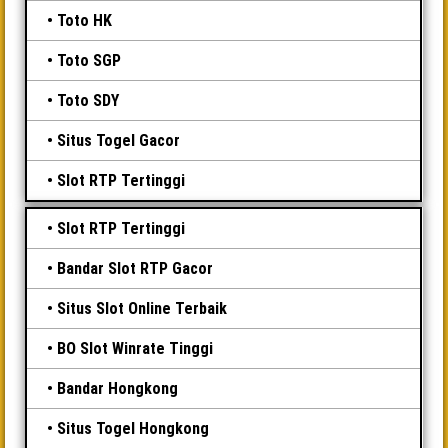
Toto HK
Toto SGP
Toto SDY
Situs Togel Gacor
Slot RTP Tertinggi
Slot RTP Tertinggi
Bandar Slot RTP Gacor
Situs Slot Online Terbaik
BO Slot Winrate Tinggi
Bandar Hongkong
Situs Togel Hongkong