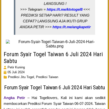
LANGSUNG !
>>> Telegram =
https://t.me/ktvtogel8
<<<
PREDIKSI SETIAP HARI? RESULT YANG
CEPAT? LANGSUNG AJA IKUTI GRUP
ANGKA PETIR >>>
https://t.me/angkapetir
Forum Syair Togel Taiwan 6 Juli 2024 Hari
Sabtu
Petir Kuning
05 Juli 2024
Prediksi Jitu Togel,
Prediksi Taiwan
Forum Syair Togel Taiwan 6 Juli 2024 Hari Sabtu
Angka Petir
– Hai Togellovers, Kali ini kami akan sedikit
membocorkan Prediksi Forum Syair Taiwan 06-07-2024. Taiwan