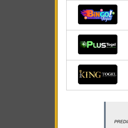
PREDI