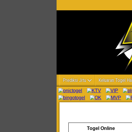
Prediksi Jitu
Keluaran Togel Har
Togel Online