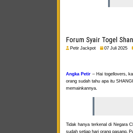
Forum Syair Togel Shan
Petir Jackpot
07 Juli 2025
Angka Petir
– Hai togellovers, 
orang sudah tahu apa itu SHANG
memainkannya.
Tidak hanya terkenal di Negara C
sudah setiap hari orang pasang. 