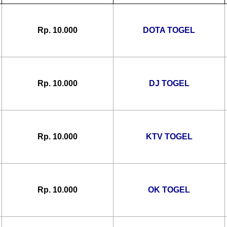
Rp. 10.000
DOTA TOGEL
Rp. 10.000
DJ TOGEL
Rp. 10.000
KTV TOGEL
Rp. 10.000
OK TOGEL