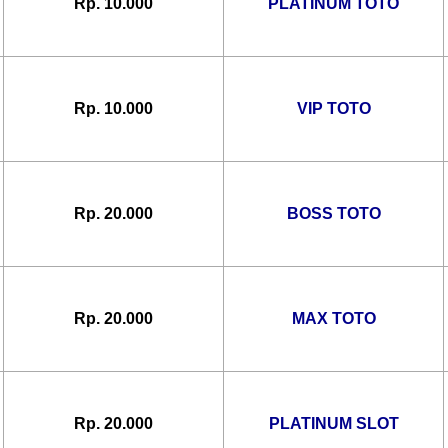
Rp. 10.000
PLATINUM TOTO
Rp. 10.000
VIP TOTO
Rp. 20.000
BOSS TOTO
Rp. 20.000
MAX TOTO
Rp. 20.000
PLATINUM SLOT