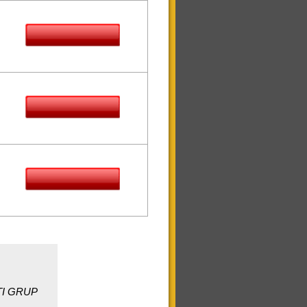
TI GRUP