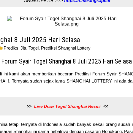
ANGKA PETIR >>>
https://t.me/angkapetir
ghai 8 Juli 2025 Hari Selasa
Prediksi Jitu Togel,
Prediksi Shanghai Lottery
Forum Syair Togel Shanghai 8 Juli 2025 Hari Selasa
kali ini kami akan memberikan bocoran Prediksi Forum Syair SHA
HAI !. Ternyata sudah sejak lama SHANGHAI LOTTERY ini ada dan
>>
Live Draw Togel Shanghai Resmi
<<
hina tetapi ternyata di Indonesia sudah banyak sekali orang suda
Pasaran Shanghai ini sama hebatnya dengan pasaran Hongkong. Pas