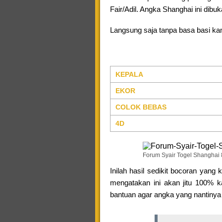
Fair/Adil. Angka Shanghai ini dibuk
Langsung saja tanpa basa basi ka
KEPALA
EKOR
COLOK BEBAS
4D
Forum Syair Togel Shanghai 8
Inilah hasil sedikit bocoran yang
mengatakan ini akan jitu 100% ka
bantuan agar angka yang nantinya