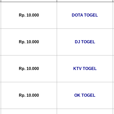
Rp. 10.000
DOTA TOGEL
Rp. 10.000
DJ TOGEL
Rp. 10.000
KTV TOGEL
Rp. 10.000
OK TOGEL