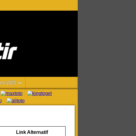
oto 2025
Link Alternatif