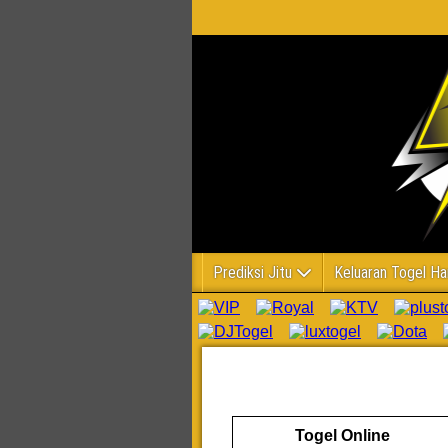
Prediksi Jitu
Keluaran Togel Har
Togel Online