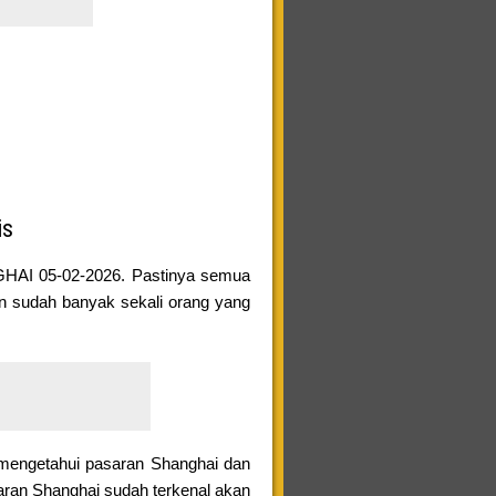
is
NGHAI 05-02-2026. Pastinya semua
 sudah banyak sekali orang yang
h mengetahui pasaran Shanghai dan
aran Shanghai sudah terkenal akan