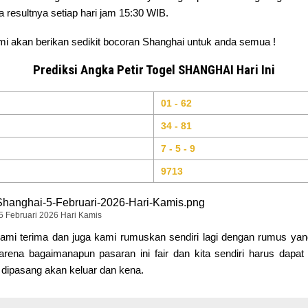
a resultnya setiap hari jam 15:30 WIB.
mi akan berikan sedikit bocoran Shanghai untuk anda semua !
Prediksi Angka Petir Togel SHANGHAI Hari Ini
01 - 62
34 - 81
7 - 5 - 9
9713
5 Februari 2026 Hari Kamis
 kami terima dan juga kami rumuskan sendiri lagi dengan rumus yang 
rena bagaimanapun pasaran ini fair dan kita sendiri harus dapat
 dipasang akan keluar dan kena.