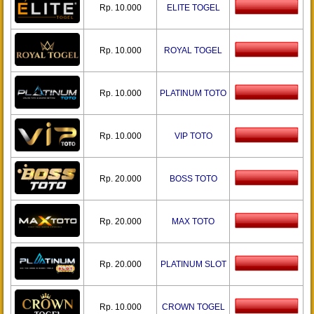
Rp. 10.000
ELITE TOGEL
Rp. 10.000
ROYAL TOGEL
Rp. 10.000
PLATINUM TOTO
Rp. 10.000
VIP TOTO
Rp. 20.000
BOSS TOTO
Rp. 20.000
MAX TOTO
Rp. 20.000
PLATINUM SLOT
Rp. 10.000
CROWN TOGEL