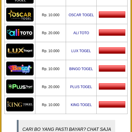
Rp. 10.000
OSCAR TOGEL
Rp. 20.000
ALI TOTO
Rp. 10.000
LUX TOGEL
Rp. 10.000
BINGO TOGEL
Rp. 20.000
PLUS TOGEL
Rp. 10.000
KING TOGEL
CARI BO YANG PASTI BAYAR? CHAT SAJA