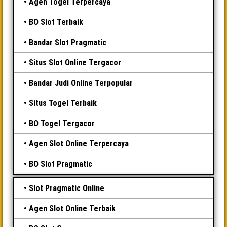
Agen Togel Terpercaya
BO Slot Terbaik
Bandar Slot Pragmatic
Situs Slot Online Tergacor
Bandar Judi Online Terpopular
Situs Togel Terbaik
BO Togel Tergacor
Agen Slot Online Terpercaya
BO Slot Pragmatic
Slot Pragmatic Online
Agen Slot Online Terbaik