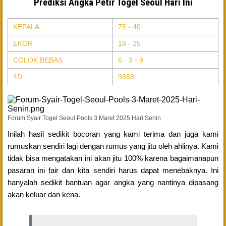
Prediksi Angka Petir Togel Seoul Hari Ini
KEPALA
75 - 40
EKOR
18 - 25
COLOK BEBAS
6 - 3 - 9
4D
9358
Forum Syair Togel Seoul Pools 3 Maret 2025 Hari Senin
Inilah hasil sedikit bocoran yang kami terima dan juga kami
rumuskan sendiri lagi dengan rumus yang jitu oleh ahlinya. Kami
tidak bisa mengatakan ini akan jitu 100% karena bagaimanapun
pasaran ini fair dan kita sendiri harus dapat menebaknya. Ini
hanyalah sedikit bantuan agar angka yang nantinya dipasang
akan keluar dan kena.