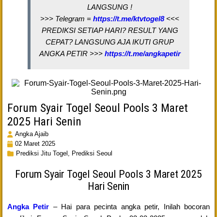
LANGSUNG !
>>> Telegram =
https://t.me/ktvtogel8
<<<
PREDIKSI SETIAP HARI? RESULT YANG
CEPAT? LANGSUNG AJA IKUTI GRUP
ANGKA PETIR >>>
https://t.me/angkapetir
Forum Syair Togel Seoul Pools 3 Maret
2025 Hari Senin
Angka Ajaib
02 Maret 2025
Prediksi Jitu Togel,
Prediksi Seoul
Forum Syair Togel Seoul Pools 3 Maret 2025
Hari Senin
Angka Petir
– Hai para pecinta angka petir, Inilah bocoran