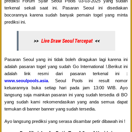
prediksi Forum Syair Seoul Pools 03-03-2025 yang sudah
terkenal sekali saat ini. Pasaran Seoul ini disediakan
bocorannya karena sudah banyak pemain togel yang minta
prediksi ini.
>>
Live Draw Seoul Tercepat
<<
Pasaran Seoul yang ini tidak boleh diragukan lagi karena ini
adalah pasaran togel yang sudah Go International !.Berikut ini
adalah link resmi dari pasaran terkenal ini :
www.seoulpools.asia
. Seoul Pools ini result nomor
keluarannya buka setiap hari pada jam 13:00 WIB. Ayo
langsung saja mainkan pasaran ini yang sudah tersedia di BO
yang sudah kami rekomendasikan yang anda semua dapat
temukan di banner banner yang sudah tersedia.
Ayo langsung prediksi yang serasa disambar petir dibawah ini !