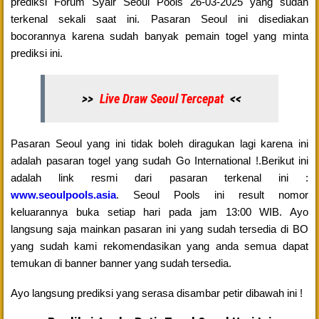
prediksi Forum Syair Seoul Pools 26-03-2025 yang sudah
terkenal sekali saat ini. Pasaran Seoul ini disediakan
bocorannya karena sudah banyak pemain togel yang minta
prediksi ini.
>>
Live Draw Seoul Tercepat
<<
Pasaran Seoul yang ini tidak boleh diragukan lagi karena ini
adalah pasaran togel yang sudah Go International !.Berikut ini
adalah link resmi dari pasaran terkenal ini :
www.seoulpools.asia
. Seoul Pools ini result nomor
keluarannya buka setiap hari pada jam 13:00 WIB. Ayo
langsung saja mainkan pasaran ini yang sudah tersedia di BO
yang sudah kami rekomendasikan yang anda semua dapat
temukan di banner banner yang sudah tersedia.
Ayo langsung prediksi yang serasa disambar petir dibawah ini !