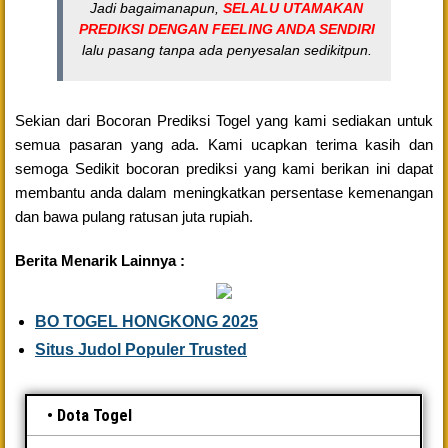
Jadi bagaimanapun,
SELALU UTAMAKAN
PREDIKSI DENGAN FEELING ANDA SENDIRI
lalu pasang tanpa ada penyesalan sedikitpun.
Sekian dari Bocoran Prediksi Togel yang kami sediakan untuk
semua pasaran yang ada. Kami ucapkan terima kasih dan
semoga Sedikit bocoran prediksi yang kami berikan ini dapat
membantu anda dalam meningkatkan persentase kemenangan
dan bawa pulang ratusan juta rupiah.
Berita Menarik Lainnya :
BO TOGEL HONGKONG 2025
Situs Judol Populer Trusted
Dota Togel