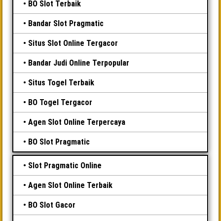
BO Slot Terbaik
Bandar Slot Pragmatic
Situs Slot Online Tergacor
Bandar Judi Online Terpopular
Situs Togel Terbaik
BO Togel Tergacor
Agen Slot Online Terpercaya
BO Slot Pragmatic
Slot Pragmatic Online
Agen Slot Online Terbaik
BO Slot Gacor