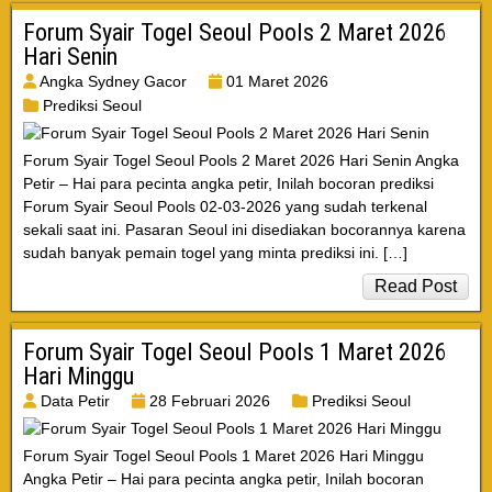
Forum Syair Togel Seoul Pools 2 Maret 2026
Hari Senin
Angka Sydney Gacor
01 Maret 2026
Prediksi Seoul
Forum Syair Togel Seoul Pools 2 Maret 2026 Hari Senin Angka
Petir – Hai para pecinta angka petir, Inilah bocoran prediksi
Forum Syair Seoul Pools 02-03-2026 yang sudah terkenal
sekali saat ini. Pasaran Seoul ini disediakan bocorannya karena
sudah banyak pemain togel yang minta prediksi ini. […]
Read Post
Forum Syair Togel Seoul Pools 1 Maret 2026
Hari Minggu
Data Petir
28 Februari 2026
Prediksi Seoul
Forum Syair Togel Seoul Pools 1 Maret 2026 Hari Minggu
Angka Petir – Hai para pecinta angka petir, Inilah bocoran