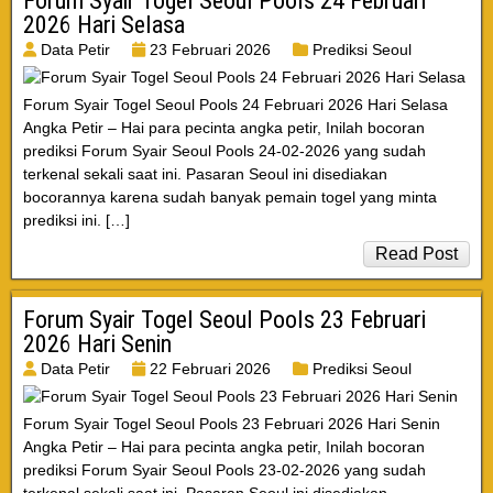
Forum Syair Togel Seoul Pools 24 Februari
2026 Hari Selasa
Data Petir
23 Februari 2026
Prediksi Seoul
Forum Syair Togel Seoul Pools 24 Februari 2026 Hari Selasa
Angka Petir – Hai para pecinta angka petir, Inilah bocoran
prediksi Forum Syair Seoul Pools 24-02-2026 yang sudah
terkenal sekali saat ini. Pasaran Seoul ini disediakan
bocorannya karena sudah banyak pemain togel yang minta
prediksi ini. […]
Read Post
Forum Syair Togel Seoul Pools 23 Februari
2026 Hari Senin
Data Petir
22 Februari 2026
Prediksi Seoul
Forum Syair Togel Seoul Pools 23 Februari 2026 Hari Senin
Angka Petir – Hai para pecinta angka petir, Inilah bocoran
prediksi Forum Syair Seoul Pools 23-02-2026 yang sudah