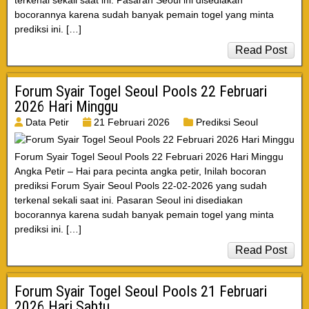
terkenal sekali saat ini. Pasaran Seoul ini disediakan
bocorannya karena sudah banyak pemain togel yang minta
prediksi ini. […]
Read Post
Forum Syair Togel Seoul Pools 22 Februari
2026 Hari Minggu
Data Petir
21 Februari 2026
Prediksi Seoul
Forum Syair Togel Seoul Pools 22 Februari 2026 Hari Minggu
Angka Petir – Hai para pecinta angka petir, Inilah bocoran
prediksi Forum Syair Seoul Pools 22-02-2026 yang sudah
terkenal sekali saat ini. Pasaran Seoul ini disediakan
bocorannya karena sudah banyak pemain togel yang minta
prediksi ini. […]
Read Post
Forum Syair Togel Seoul Pools 21 Februari
2026 Hari Sabtu