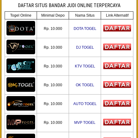
DAFTAR SITUS BANDAR JUDI ONLINE TERPERCAYA
Togel Online
Minimal Depo
Nama Situs
Link Alternatif
Rp. 10.000
DOTA TOGEL
Rp. 10.000
DJ TOGEL
Rp. 10.000
KTV TOGEL
Rp. 10.000
OK TOGEL
Rp. 10.000
AUTO TOGEL
Rp. 10.000
MVP TOGEL