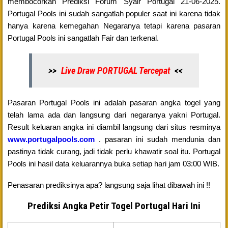
membocorkan Prediksi Forum Syair Portugal 21-06-2025.
Portugal Pools ini sudah sangatlah populer saat ini karena tidak
hanya karena kemegahan Negaranya tetapi karena pasaran
Portugal Pools ini sangatlah Fair dan terkenal.
>>
Live Draw PORTUGAL Tercepat
<<
Pasaran Portugal Pools ini adalah pasaran angka togel yang
telah lama ada dan langsung dari negaranya yakni Portugal.
Result keluaran angka ini diambil langsung dari situs resminya
www.portugalpools.com
. pasaran ini sudah mendunia dan
pastinya tidak curang, jadi tidak perlu khawatir soal itu. Portugal
Pools ini hasil data keluarannya buka setiap hari jam 03:00 WIB.
Penasaran prediksinya apa? langsung saja lihat dibawah ini !!
Prediksi Angka Petir Togel Portugal Hari Ini