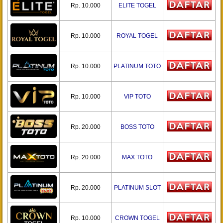
Rp. 10.000
ELITE TOGEL
Rp. 10.000
ROYAL TOGEL
Rp. 10.000
PLATINUM TOTO
Rp. 10.000
VIP TOTO
Rp. 20.000
BOSS TOTO
Rp. 20.000
MAX TOTO
Rp. 20.000
PLATINUM SLOT
Rp. 10.000
CROWN TOGEL