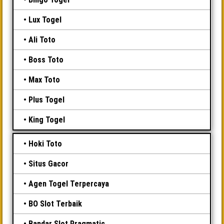
Lux Togel
Ali Toto
Boss Toto
Max Toto
Plus Togel
King Togel
Hoki Toto
Situs Gacor
Agen Togel Terpercaya
BO Slot Terbaik
Bandar Slot Pragmatic