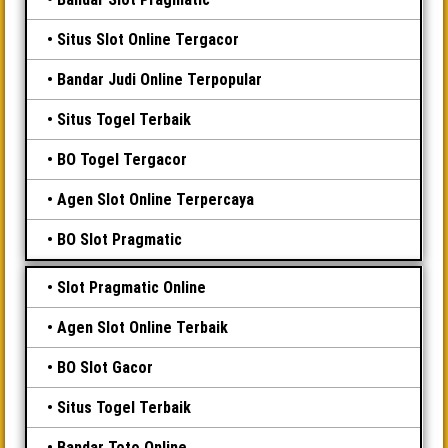
Situs Slot Online Tergacor
Bandar Judi Online Terpopular
Situs Togel Terbaik
BO Togel Tergacor
Agen Slot Online Terpercaya
BO Slot Pragmatic
Slot Pragmatic Online
Agen Slot Online Terbaik
BO Slot Gacor
Situs Togel Terbaik
Bandar Toto Online