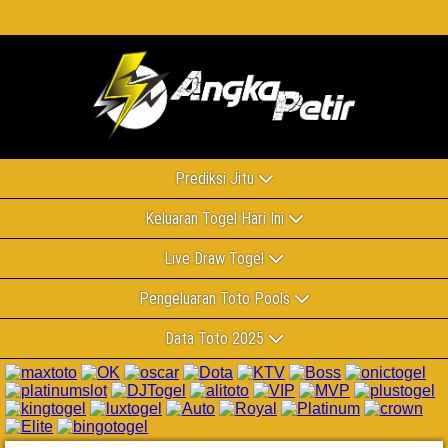
Prediksi Jitu
Keluaran Togel Hari Ini
Live Draw Togel
Pengeluaran Toto Pools
Data Toto 2025