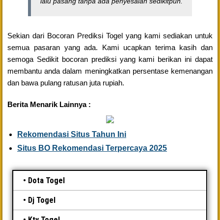
lalu pasang tanpa ada penyesalan sedikitpun.
Sekian dari Bocoran Prediksi Togel yang kami sediakan untuk
semua pasaran yang ada. Kami ucapkan terima kasih dan
semoga Sedikit bocoran prediksi yang kami berikan ini dapat
membantu anda dalam meningkatkan persentase kemenangan
dan bawa pulang ratusan juta rupiah.
Berita Menarik Lainnya :
Rekomendasi Situs Tahun Ini
Situs BO Rekomendasi Terpercaya 2025
Dota Togel
Dj Togel
Ktv Togel