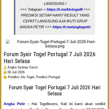
LANGSUNG !
>>> Telegram =
https://t.me/ktvtogel8
<<<
PREDIKSI SETIAP HARI? RESULT YANG
CEPAT? LANGSUNG AJA IKUTI GRUP
ANGKA PETIR >>>
https://t.me/angkapetir
Forum Syair Togel Portugal 7 Juli 2026
Hari Selasa
Angka Sydney Gacor
06 Juli 2026
Prediksi Jitu Togel,
Prediksi Portugal
Forum Syair Togel Portugal 7 Juli 2026 Hari
Selasa
Angka Petir
– Hai Togellovers, Kali ini kami akan sedikit