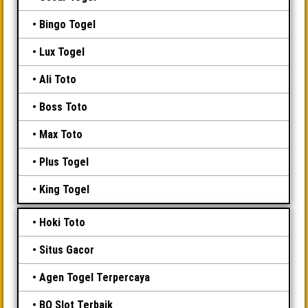
Bingo Togel
Lux Togel
Ali Toto
Boss Toto
Max Toto
Plus Togel
King Togel
Hoki Toto
Situs Gacor
Agen Togel Terpercaya
BO Slot Terbaik