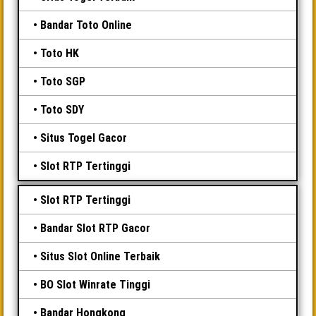
Bandar Toto Online
Toto HK
Toto SGP
Toto SDY
Situs Togel Gacor
Slot RTP Tertinggi
Slot RTP Tertinggi
Bandar Slot RTP Gacor
Situs Slot Online Terbaik
BO Slot Winrate Tinggi
Bandar Hongkong