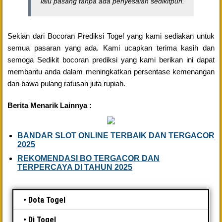
lalu pasang tanpa ada penyesalan sedikitpun.
Sekian dari Bocoran Prediksi Togel yang kami sediakan untuk
semua pasaran yang ada. Kami ucapkan terima kasih dan
semoga Sedikit bocoran prediksi yang kami berikan ini dapat
membantu anda dalam meningkatkan persentase kemenangan
dan bawa pulang ratusan juta rupiah.
Berita Menarik Lainnya :
BANDAR SLOT ONLINE TERBAIK DAN TERGACOR
2025
REKOMENDASI BO TERGACOR DAN
TERPERCAYA DI TAHUN 2025
Dota Togel
Dj Togel