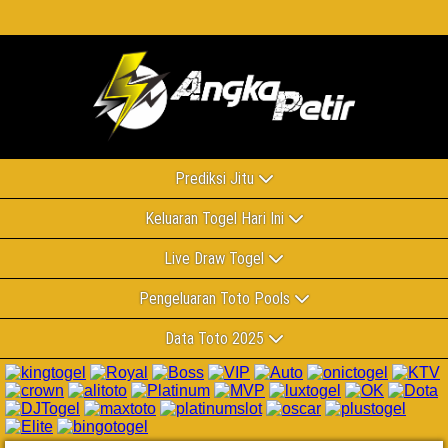
Prediksi Jitu
Keluaran Togel Hari Ini
Live Draw Togel
Pengeluaran Toto Pools
Data Toto 2025