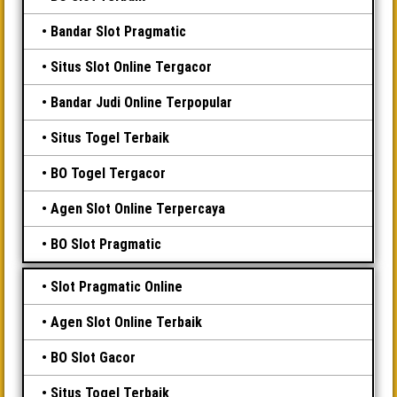
Bandar Slot Pragmatic
Situs Slot Online Tergacor
Bandar Judi Online Terpopular
Situs Togel Terbaik
BO Togel Tergacor
Agen Slot Online Terpercaya
BO Slot Pragmatic
Slot Pragmatic Online
Agen Slot Online Terbaik
BO Slot Gacor
Situs Togel Terbaik