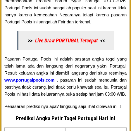
membocorkan Prediksi Forum Syair Portugal 07-07-2026.
Portugal Pools ini sudah sangatlah populer saat ini karena tidak
hanya karena kemegahan Negaranya tetapi karena pasaran
Portugal Pools ini sangatlah Fair dan terkenal.
>>
Live Draw PORTUGAL Tercepat
<<
Pasaran Portugal Pools ini adalah pasaran angka togel yang
telah lama ada dan langsung dari negaranya yakni Portugal.
Result keluaran angka ini diambil langsung dari situs resminya
www.portugalpools.com
. pasaran ini sudah mendunia dan
pastinya tidak curang, jadi tidak perlu khawatir soal itu. Portugal
Pools ini hasil data keluarannya buka setiap hari jam 03:00 WIB.
Penasaran prediksinya apa? langsung saja lihat dibawah ini !!
Prediksi Angka Petir Togel Portugal Hari Ini