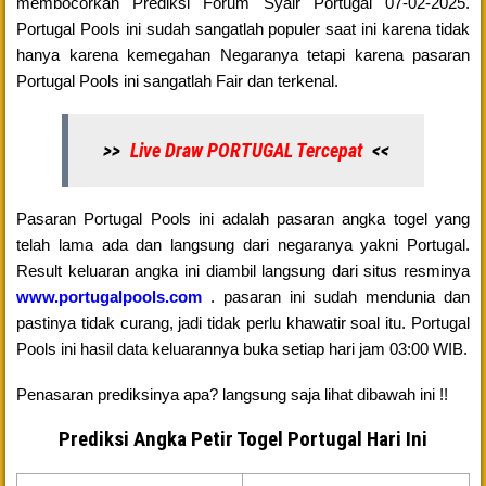
membocorkan Prediksi Forum Syair Portugal 07-02-2025.
Portugal Pools ini sudah sangatlah populer saat ini karena tidak
hanya karena kemegahan Negaranya tetapi karena pasaran
Portugal Pools ini sangatlah Fair dan terkenal.
>>
Live Draw PORTUGAL Tercepat
<<
Pasaran Portugal Pools ini adalah pasaran angka togel yang
telah lama ada dan langsung dari negaranya yakni Portugal.
Result keluaran angka ini diambil langsung dari situs resminya
www.portugalpools.com
. pasaran ini sudah mendunia dan
pastinya tidak curang, jadi tidak perlu khawatir soal itu. Portugal
Pools ini hasil data keluarannya buka setiap hari jam 03:00 WIB.
Penasaran prediksinya apa? langsung saja lihat dibawah ini !!
Prediksi Angka Petir Togel Portugal Hari Ini