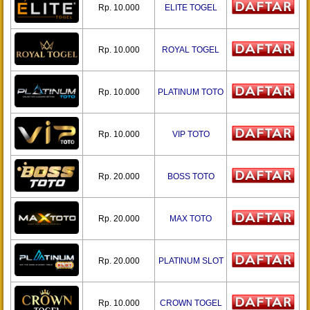
Rp. 10.000
ELITE TOGEL
Rp. 10.000
ROYAL TOGEL
Rp. 10.000
PLATINUM TOTO
Rp. 10.000
VIP TOTO
Rp. 20.000
BOSS TOTO
Rp. 20.000
MAX TOTO
Rp. 20.000
PLATINUM SLOT
Rp. 10.000
CROWN TOGEL