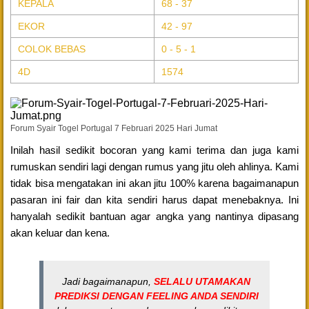
KEPALA
68 - 37
EKOR
42 - 97
COLOK BEBAS
0 - 5 - 1
4D
1574
Forum Syair Togel Portugal 7 Februari 2025 Hari Jumat
Inilah hasil sedikit bocoran yang kami terima dan juga kami
rumuskan sendiri lagi dengan rumus yang jitu oleh ahlinya. Kami
tidak bisa mengatakan ini akan jitu 100% karena bagaimanapun
pasaran ini fair dan kita sendiri harus dapat menebaknya. Ini
hanyalah sedikit bantuan agar angka yang nantinya dipasang
akan keluar dan kena.
Jadi bagaimanapun,
SELALU UTAMAKAN
PREDIKSI DENGAN FEELING ANDA SENDIRI