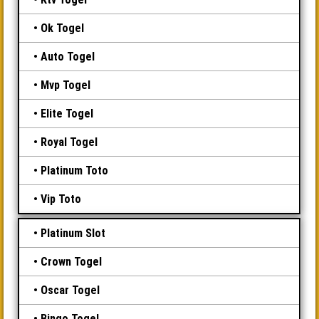
Ok Togel
Auto Togel
Mvp Togel
Elite Togel
Royal Togel
Platinum Toto
Vip Toto
Platinum Slot
Crown Togel
Oscar Togel
Bingo Togel