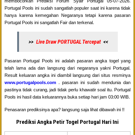
membocorkan Prediksi Forum Syair Portugal 05-07-2026.
Portugal Pools ini sudah sangatlah populer saat ini karena tidak
hanya karena kemegahan Negaranya tetapi karena pasaran
Portugal Pools ini sangatlah Fair dan terkenal.
>>
Live Draw PORTUGAL Tercepat
<<
Pasaran Portugal Pools ini adalah pasaran angka togel yang
telah lama ada dan langsung dari negaranya yakni Portugal.
Result keluaran angka ini diambil langsung dari situs resminya
www.portugalpools.com
. pasaran ini sudah mendunia dan
pastinya tidak curang, jadi tidak perlu khawatir soal itu. Portugal
Pools ini hasil data keluarannya buka setiap hari jam 03:00 WIB.
Penasaran prediksinya apa? langsung saja lihat dibawah ini !!
Prediksi Angka Petir Togel Portugal Hari Ini