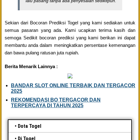
lalu pasang tanpa ada penyesalan sedikitpun.
Sekian dari Bocoran Prediksi Togel yang kami sediakan untuk
semua pasaran yang ada. Kami ucapkan terima kasih dan
semoga Sedikit bocoran prediksi yang kami berikan ini dapat
membantu anda dalam meningkatkan persentase kemenangan
dan bawa pulang ratusan juta rupiah.
Berita Menarik Lainnya :
BANDAR SLOT ONLINE TERBAIK DAN TERGACOR
2025
REKOMENDASI BO TERGACOR DAN
TERPERCAYA DI TAHUN 2025
Dota Togel
Dj Togel