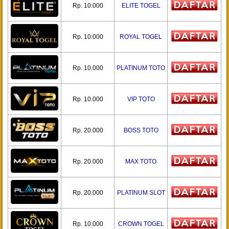
Rp. 10.000
ELITE TOGEL
Rp. 10.000
ROYAL TOGEL
Rp. 10.000
PLATINUM TOTO
Rp. 10.000
VIP TOTO
Rp. 20.000
BOSS TOTO
Rp. 20.000
MAX TOTO
Rp. 20.000
PLATINUM SLOT
Rp. 10.000
CROWN TOGEL