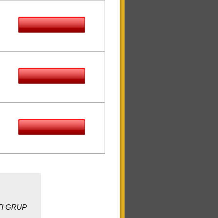
TI GRUP