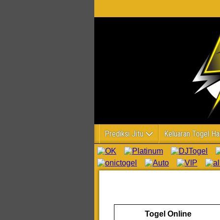
Prediksi Jitu
Keluaran Togel Har
Togel Online