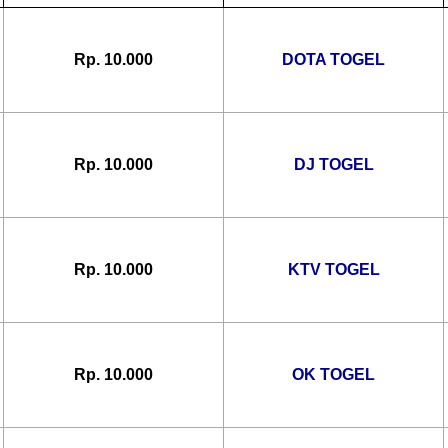
Rp. 10.000
DOTA TOGEL
Rp. 10.000
DJ TOGEL
Rp. 10.000
KTV TOGEL
Rp. 10.000
OK TOGEL