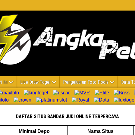
i Ini
Live Draw Togel
Pengeluaran Toto Pools
Data T
DAFTAR SITUS BANDAR JUDI ONLINE TERPERCAYA
Minimal Depo
Nama Situs