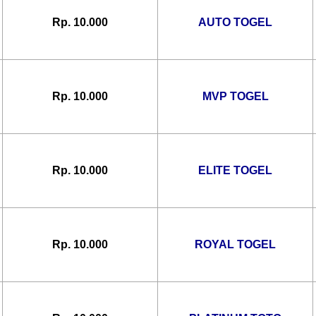
Rp. 10.000
AUTO TOGEL
Rp. 10.000
MVP TOGEL
Rp. 10.000
ELITE TOGEL
Rp. 10.000
ROYAL TOGEL