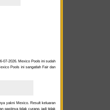
06-07-2026. Mexico Pools ini sudah
xico Pools ini sangatlah Fair dan
nya yakni Mexico. Result keluaran
 pastinya tidak curang, jadi tidak