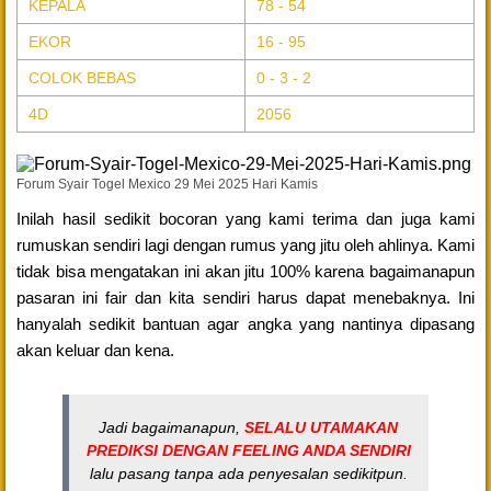
KEPALA
78 - 54
EKOR
16 - 95
COLOK BEBAS
0 - 3 - 2
4D
2056
Forum Syair Togel Mexico 29 Mei 2025 Hari Kamis
Inilah hasil sedikit bocoran yang kami terima dan juga kami
rumuskan sendiri lagi dengan rumus yang jitu oleh ahlinya. Kami
tidak bisa mengatakan ini akan jitu 100% karena bagaimanapun
pasaran ini fair dan kita sendiri harus dapat menebaknya. Ini
hanyalah sedikit bantuan agar angka yang nantinya dipasang
akan keluar dan kena.
Jadi bagaimanapun,
SELALU UTAMAKAN
PREDIKSI DENGAN FEELING ANDA SENDIRI
lalu pasang tanpa ada penyesalan sedikitpun.