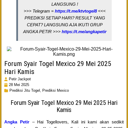
LANGSUNG !
>>> Telegram =
https://t.me/ktvtogel8
<<<
PREDIKSI SETIAP HARI? RESULT YANG
CEPAT? LANGSUNG AJA IKUTI GRUP
ANGKA PETIR >>>
https://t.me/angkapetir
Forum Syair Togel Mexico 29 Mei 2025
Hari Kamis
Petir Jackpot
28 Mei 2025
Prediksi Jitu Togel,
Prediksi Mexico
Forum Syair Togel Mexico 29 Mei 2025 Hari
Kamis
Angka Petir
– Hai Togellovers, Kali ini kami akan sedikit