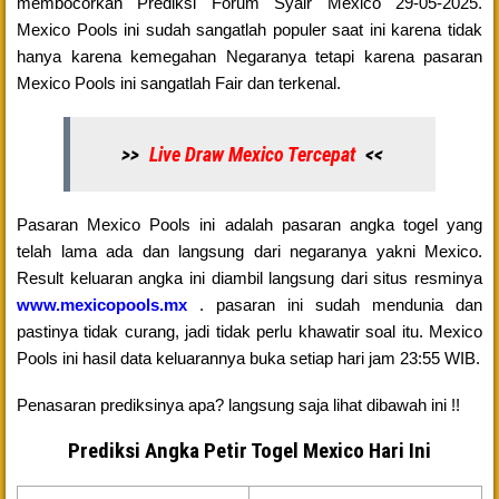
membocorkan Prediksi Forum Syair Mexico 29-05-2025.
Mexico Pools ini sudah sangatlah populer saat ini karena tidak
hanya karena kemegahan Negaranya tetapi karena pasaran
Mexico Pools ini sangatlah Fair dan terkenal.
>>
Live Draw Mexico Tercepat
<<
Pasaran Mexico Pools ini adalah pasaran angka togel yang
telah lama ada dan langsung dari negaranya yakni Mexico.
Result keluaran angka ini diambil langsung dari situs resminya
www.mexicopools.mx
. pasaran ini sudah mendunia dan
pastinya tidak curang, jadi tidak perlu khawatir soal itu. Mexico
Pools ini hasil data keluarannya buka setiap hari jam 23:55 WIB.
Penasaran prediksinya apa? langsung saja lihat dibawah ini !!
Prediksi Angka Petir Togel Mexico Hari Ini