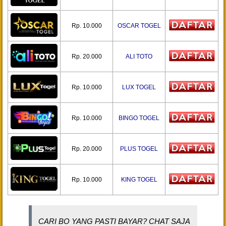
Rp. 10.000
OSCAR TOGEL
Rp. 20.000
ALI TOTO
Rp. 10.000
LUX TOGEL
Rp. 10.000
BINGO TOGEL
Rp. 20.000
PLUS TOGEL
Rp. 10.000
KING TOGEL
CARI BO YANG PASTI BAYAR? CHAT SAJA