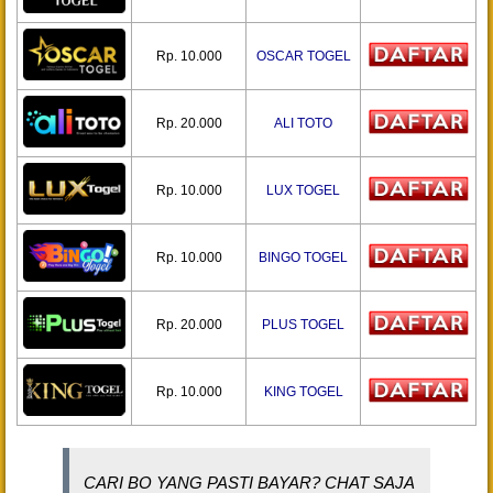
Rp. 10.000
OSCAR TOGEL
Rp. 20.000
ALI TOTO
Rp. 10.000
LUX TOGEL
Rp. 10.000
BINGO TOGEL
Rp. 20.000
PLUS TOGEL
Rp. 10.000
KING TOGEL
CARI BO YANG PASTI BAYAR? CHAT SAJA