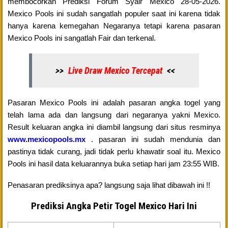
membocorkan Prediksi Forum Syair Mexico 28-05-2026.
Mexico Pools ini sudah sangatlah populer saat ini karena tidak
hanya karena kemegahan Negaranya tetapi karena pasaran
Mexico Pools ini sangatlah Fair dan terkenal.
>>
Live Draw Mexico Tercepat
<<
Pasaran Mexico Pools ini adalah pasaran angka togel yang
telah lama ada dan langsung dari negaranya yakni Mexico.
Result keluaran angka ini diambil langsung dari situs resminya
www.mexicopools.mx
. pasaran ini sudah mendunia dan
pastinya tidak curang, jadi tidak perlu khawatir soal itu. Mexico
Pools ini hasil data keluarannya buka setiap hari jam 23:55 WIB.
Penasaran prediksinya apa? langsung saja lihat dibawah ini !!
Prediksi Angka Petir Togel Mexico Hari Ini