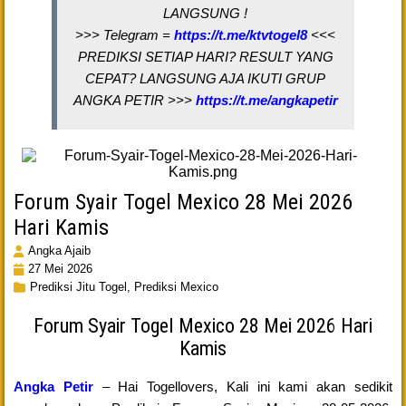
LANGSUNG !
>>> Telegram =
https://t.me/ktvtogel8
<<<
PREDIKSI SETIAP HARI? RESULT YANG
CEPAT? LANGSUNG AJA IKUTI GRUP
ANGKA PETIR >>>
https://t.me/angkapetir
Forum Syair Togel Mexico 28 Mei 2026
Hari Kamis
Angka Ajaib
27 Mei 2026
Prediksi Jitu Togel,
Prediksi Mexico
Forum Syair Togel Mexico 28 Mei 2026 Hari
Kamis
Angka Petir
– Hai Togellovers, Kali ini kami akan sedikit