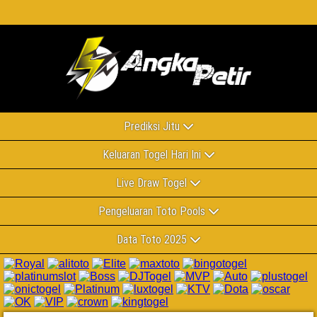
Prediksi Jitu
Keluaran Togel Hari Ini
Live Draw Togel
Pengeluaran Toto Pools
Data Toto 2025