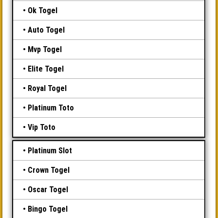
Ok Togel
Auto Togel
Mvp Togel
Elite Togel
Royal Togel
Platinum Toto
Vip Toto
Platinum Slot
Crown Togel
Oscar Togel
Bingo Togel