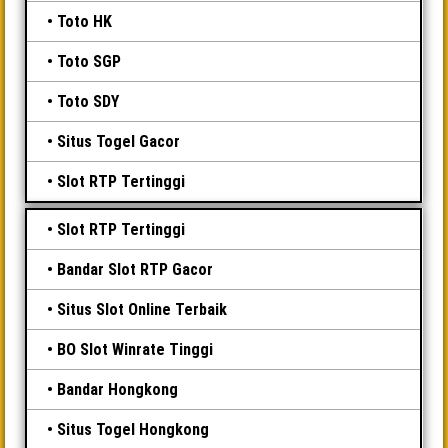
Toto HK
Toto SGP
Toto SDY
Situs Togel Gacor
Slot RTP Tertinggi
Slot RTP Tertinggi
Bandar Slot RTP Gacor
Situs Slot Online Terbaik
BO Slot Winrate Tinggi
Bandar Hongkong
Situs Togel Hongkong