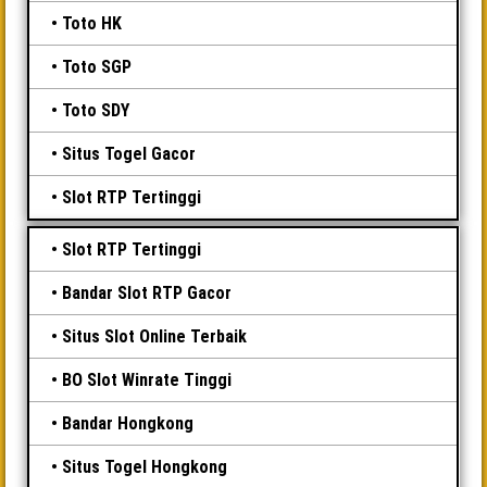
Toto HK
Toto SGP
Toto SDY
Situs Togel Gacor
Slot RTP Tertinggi
Slot RTP Tertinggi
Bandar Slot RTP Gacor
Situs Slot Online Terbaik
BO Slot Winrate Tinggi
Bandar Hongkong
Situs Togel Hongkong