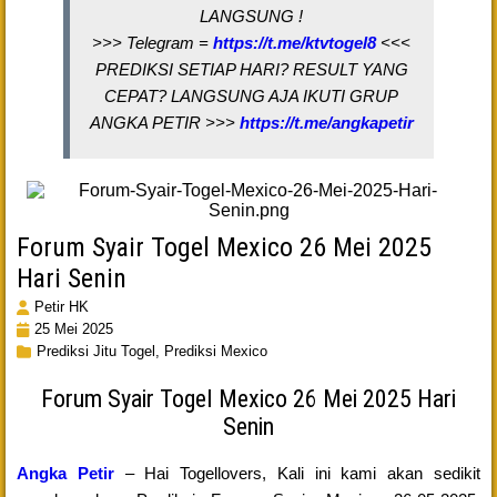
LANGSUNG !
>>> Telegram =
https://t.me/ktvtogel8
<<<
PREDIKSI SETIAP HARI? RESULT YANG
CEPAT? LANGSUNG AJA IKUTI GRUP
ANGKA PETIR >>>
https://t.me/angkapetir
Forum Syair Togel Mexico 26 Mei 2025
Hari Senin
Petir HK
25 Mei 2025
Prediksi Jitu Togel,
Prediksi Mexico
Forum Syair Togel Mexico 26 Mei 2025 Hari
Senin
Angka Petir
– Hai Togellovers, Kali ini kami akan sedikit