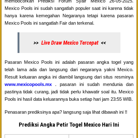
membocorkan Prediksi Forum Syair Mexico 26-05-2025.
Mexico Pools ini sudah sangatlah populer saat ini karena tidak
hanya karena kemegahan Negaranya tetapi karena pasaran
Mexico Pools ini sangatlah Fair dan terkenal.
>>
Live Draw Mexico Tercepat
<<
Pasaran Mexico Pools ini adalah pasaran angka togel yang
telah lama ada dan langsung dari negaranya yakni Mexico.
Result keluaran angka ini diambil langsung dari situs resminya
www.mexicopools.mx
. pasaran ini sudah mendunia dan
pastinya tidak curang, jadi tidak perlu khawatir soal itu. Mexico
Pools ini hasil data keluarannya buka setiap hari jam 23:55 WIB.
Penasaran prediksinya apa? langsung saja lihat dibawah ini !!
Prediksi Angka Petir Togel Mexico Hari Ini